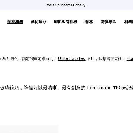
We ship internationally.
菲林相機
藝術鏡頭
即影即有相機
菲林
特價專區
相機
頁面嗎？ 好的，請將我重定導向到：
United States
.
不用，我想留在這裡：
Ho
璃鏡頭，準備好以最清晰、最有創意的 Lomomatic 110 來