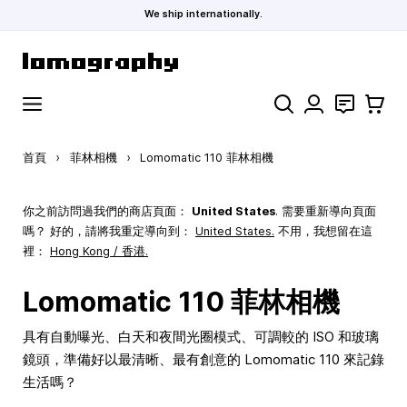
We ship internationally.
跳到內容
搜索
聯絡
購物車
首頁
›
菲林相機
›
Lomomatic 110 菲林相機
你之前訪問過我們的商店頁面：
United States
. 需要重新導向頁面
嗎？ 好的，請將我重定導向到：
United States
.
不用，我想留在這
裡：
Hong Kong / 香港.
Lomomatic 110 菲林相機
具有自動曝光、白天和夜間光圈模式、可調較的 ISO 和玻璃
鏡頭，準備好以最清晰、最有創意的 Lomomatic 110 來記錄
生活嗎？