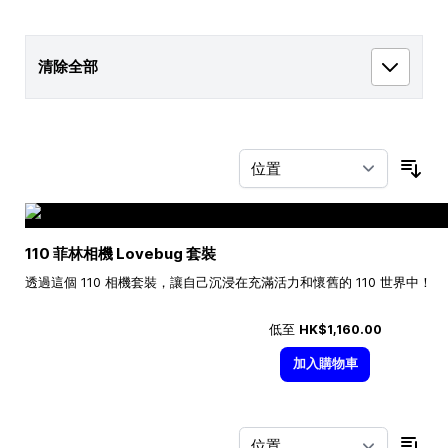
清除全部
按
110 菲林相機 Lovebug 套裝
透過這個 110 相機套裝，讓自己沉浸在充滿活力和懷舊的 110 世界中！
低至
HK$1,160.00
加入購物車