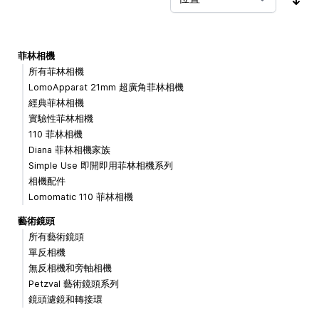
按
菲林相機
所有菲林相機
LomoApparat 21mm 超廣角菲林相機
經典菲林相機
實驗性菲林相機
110 菲林相機
Diana 菲林相機家族
Simple Use 即開即用菲林相機系列
相機配件
Lomomatic 110 菲林相機
藝術鏡頭
所有藝術鏡頭
單反相機
無反相機和旁軸相機
Petzval 藝術鏡頭系列
鏡頭濾鏡和轉接環