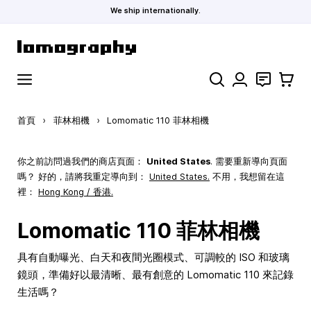
We ship internationally.
跳到內容
搜索
聯絡
購物車
首頁
›
菲林相機
›
Lomomatic 110 菲林相機
你之前訪問過我們的商店頁面：
United States
. 需要重新導向頁面
嗎？ 好的，請將我重定導向到：
United States
.
不用，我想留在這
裡：
Hong Kong / 香港.
Lomomatic 110 菲林相機
具有自動曝光、白天和夜間光圈模式、可調較的 ISO 和玻璃
鏡頭，準備好以最清晰、最有創意的 Lomomatic 110 來記錄
生活嗎？