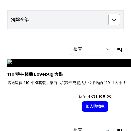
清除全部
按
110 菲林相機 Lovebug 套裝
透過這個 110 相機套裝，讓自己沉浸在充滿活力和懷舊的 110 世界中！
低至
HK$1,160.00
加入購物車