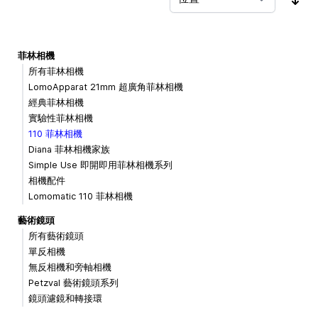
按
菲林相機
所有菲林相機
LomoApparat 21mm 超廣角菲林相機
經典菲林相機
實驗性菲林相機
110 菲林相機
Diana 菲林相機家族
Simple Use 即開即用菲林相機系列
相機配件
Lomomatic 110 菲林相機
藝術鏡頭
所有藝術鏡頭
單反相機
無反相機和旁軸相機
Petzval 藝術鏡頭系列
鏡頭濾鏡和轉接環