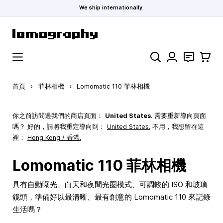
We ship internationally.
跳到內容
搜索
聯絡
購物車
首頁
›
菲林相機
›
Lomomatic 110 菲林相機
你之前訪問過我們的商店頁面：
United States
. 需要重新導向頁面
嗎？ 好的，請將我重定導向到：
United States
.
不用，我想留在這
裡：
Hong Kong / 香港.
Lomomatic 110 菲林相機
具有自動曝光、白天和夜間光圈模式、可調較的 ISO 和玻璃
鏡頭，準備好以最清晰、最有創意的 Lomomatic 110 來記錄
生活嗎？