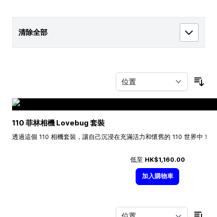
清除全部
按
110 菲林相機 Lovebug 套裝
透過這個 110 相機套裝，讓自己沉浸在充滿活力和懷舊的 110 世界中！
低至
HK$1,160.00
加入購物車