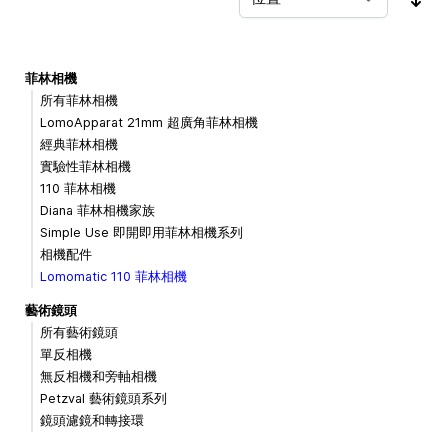
按
菲林相機
所有菲林相機
LomoApparat 21mm 超廣角菲林相機
經典菲林相機
實驗性菲林相機
110 菲林相機
Diana 菲林相機家族
Simple Use 即開即用菲林相機系列
相機配件
Lomomatic 110 菲林相機
藝術鏡頭
所有藝術鏡頭
單反相機
無反相機和旁軸相機
Petzval 藝術鏡頭系列
鏡頭濾鏡和轉接環