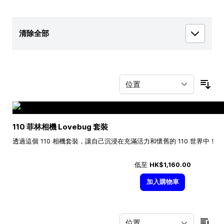
清除全部
按
110 菲林相機 Lovebug 套裝
透過這個 110 相機套裝，讓自己沉浸在充滿活力和懷舊的 110 世界中！
低至
HK$1,160.00
加入購物車