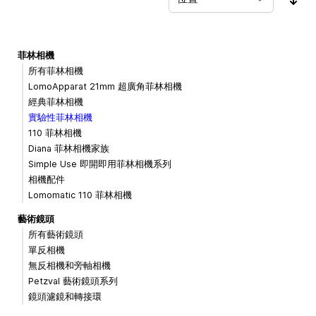
按
菲林相機
所有菲林相機
LomoApparat 21mm 超廣角菲林相機
經典菲林相機
實驗性菲林相機
110 菲林相機
Diana 菲林相機家族
Simple Use 即開即用菲林相機系列
相機配件
Lomomatic 110 菲林相機
藝術鏡頭
所有藝術鏡頭
單反相機
無反相機和旁軸相機
Petzval 藝術鏡頭系列
鏡頭濾鏡和轉接環