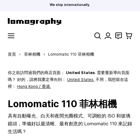
We ship internationally.
跳到內容
搜索
聯絡
購物車
首頁
›
菲林相機
›
Lomomatic 110 菲林相機
你之前訪問過我們的商店頁面：
United States
. 需要重新導向頁面
嗎？ 好的，請將我重定導向到：
United States
.
不用，我想留在這
裡：
Hong Kong / 香港.
Lomomatic 110 菲林相機
具有自動曝光、白天和夜間光圈模式、可調較的 ISO 和玻璃
鏡頭，準備好以最清晰、最有創意的 Lomomatic 110 來記錄
生活嗎？