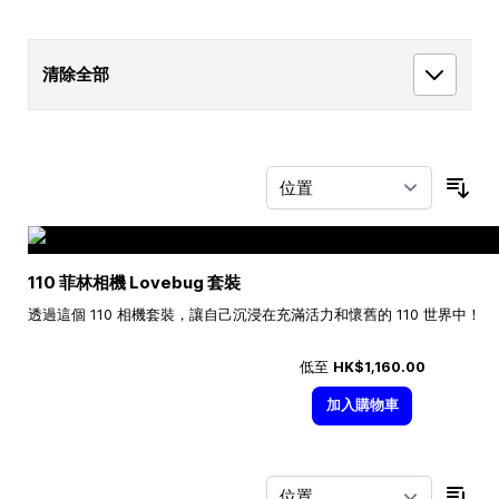
清除全部
按
110 菲林相機 Lovebug 套裝
透過這個 110 相機套裝，讓自己沉浸在充滿活力和懷舊的 110 世界中！
低至
HK$1,160.00
加入購物車