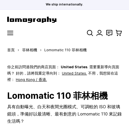
We ship internationally.
跳到內容
搜索
聯絡
購物車
首頁
›
菲林相機
›
Lomomatic 110 菲林相機
你之前訪問過我們的商店頁面：
United States
. 需要重新導向頁面
嗎？ 好的，請將我重定導向到：
United States
.
不用，我想留在這
裡：
Hong Kong / 香港.
Lomomatic 110 菲林相機
具有自動曝光、白天和夜間光圈模式、可調較的 ISO 和玻璃
鏡頭，準備好以最清晰、最有創意的 Lomomatic 110 來記錄
生活嗎？