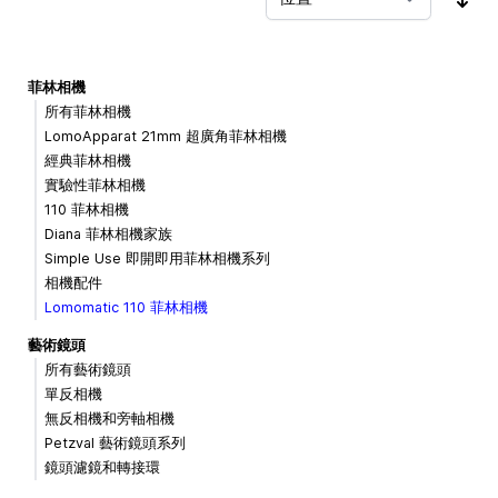
按
菲林相機
所有菲林相機
LomoApparat 21mm 超廣角菲林相機
經典菲林相機
實驗性菲林相機
110 菲林相機
Diana 菲林相機家族
Simple Use 即開即用菲林相機系列
相機配件
Lomomatic 110 菲林相機
藝術鏡頭
所有藝術鏡頭
單反相機
無反相機和旁軸相機
Petzval 藝術鏡頭系列
鏡頭濾鏡和轉接環