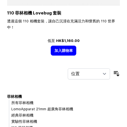
110 菲林相機 Lovebug 套裝
透過這個 110 相機套裝，讓自己沉浸在充滿活力和懷舊的 110 世界
中！
低至
HK$1,160.00
加入購物車
按
菲林相機
所有菲林相機
LomoApparat 21mm 超廣角菲林相機
經典菲林相機
實驗性菲林相機