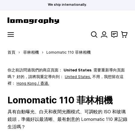
We ship internationally.
跳到內容
搜索
聯絡
購物車
首頁
›
菲林相機
›
Lomomatic 110 菲林相機
你之前訪問過我們的商店頁面：
United States
. 需要重新導向頁面
嗎？ 好的，請將我重定導向到：
United States
.
不用，我想留在這
裡：
Hong Kong / 香港.
Lomomatic 110 菲林相機
具有自動曝光、白天和夜間光圈模式、可調較的 ISO 和玻璃
鏡頭，準備好以最清晰、最有創意的 Lomomatic 110 來記錄
生活嗎？