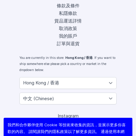
條款及條件
私隱條款
貨品運送詳情
取消政策
我的賬戶
訂單與退貨
You are currently in this store:
Hong Kong / 香港
. If you want to
ship somewhere else please pick a country or market in the
dropdown below.
Instagram
Facebook
我們和合作夥伴使用 Cookie 等技術來收集的資訊，並展示更多你喜
X (Twitter)
歡的內容。 請閱讀我們的
隱私政策
以了解更多資訊。 通過使用本網