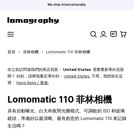
We ship internationally.
跳到內容
搜索
聯絡
購物車
首頁
›
菲林相機
›
Lomomatic 110 菲林相機
你之前訪問過我們的商店頁面：
United States
. 需要重新導向頁面
嗎？ 好的，請將我重定導向到：
United States
.
不用，我想留在這
裡：
Hong Kong / 香港.
Lomomatic 110 菲林相機
具有自動曝光、白天和夜間光圈模式、可調較的 ISO 和玻璃
鏡頭，準備好以最清晰、最有創意的 Lomomatic 110 來記錄
生活嗎？