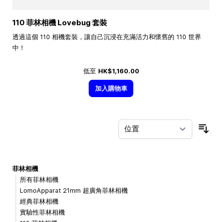
110 菲林相機 Lovebug 套裝
透過這個 110 相機套裝，讓自己沉浸在充滿活力和懷舊的 110 世界
中！
低至
HK$1,160.00
加入購物車
按
菲林相機
所有菲林相機
LomoApparat 21mm 超廣角菲林相機
經典菲林相機
實驗性菲林相機