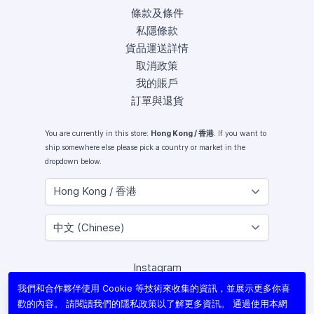
條款及條件
私隱條款
貨品運送詳情
取消政策
我的賬戶
訂單與退貨
You are currently in this store:
Hong Kong / 香港
. If you want to
ship somewhere else please pick a country or market in the
dropdown below.
Instagram
Facebook
我們和合作夥伴使用 Cookie 等技術來收集的資訊，並展示更多你喜
X (Twitter)
歡的內容。 請閱讀我們的
隱私政策
以了解更多資訊。 通過使用本網