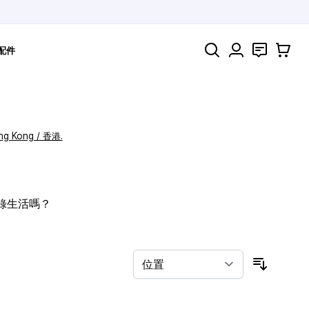
搜索
聯絡
購物車
配件
ng Kong / 香港.
記錄生活嗎？
按排序