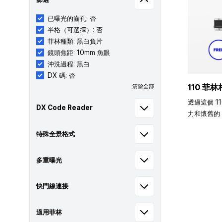
已曝光的齒孔: 否
半格（可選擇）: 否
菲林種類: 黑白負片
鏡頭焦距: 10mm 魚眼
沖洗過程: 黑白
DX 碼: 否
110 菲林
清除全部
透過這個 1
DX Code Reader
力和懷舊的 
特殊全景格式
多重曝光
快門線連接
適用菲林