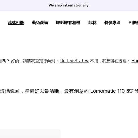
We ship internationally.
菲林相機
藝術鏡頭
即影即有相機
菲林
特價專區
相機
頁面嗎？ 好的，請將我重定導向到：
United States
.
不用，我想留在這裡：
Ho
璃鏡頭，準備好以最清晰、最有創意的 Lomomatic 110 來