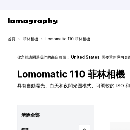
跳到內容
首頁
›
菲林相機
›
Lomomatic 110 菲林相機
你之前訪問過我們的商店頁面：
United States
. 需要重新導向
Lomomatic 110 菲林相機
具有自動曝光、白天和夜間光圈模式、可調較的 ISO 和玻
清除全部
篩選