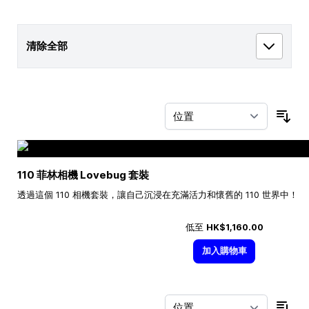
清除全部
按
110 菲林相機 Lovebug 套裝
透過這個 110 相機套裝，讓自己沉浸在充滿活力和懷舊的 110 世界中！
低至
HK$1,160.00
加入購物車