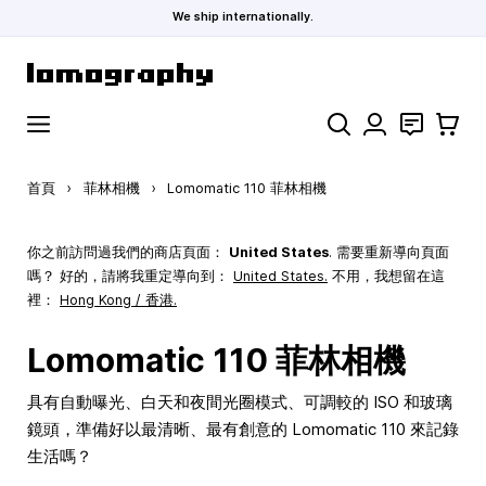
We ship internationally.
跳到內容
搜索
聯絡
購物車
首頁
›
菲林相機
›
Lomomatic 110 菲林相機
你之前訪問過我們的商店頁面：
United States
. 需要重新導向頁面
嗎？ 好的，請將我重定導向到：
United States
.
不用，我想留在這
裡：
Hong Kong / 香港.
Lomomatic 110 菲林相機
具有自動曝光、白天和夜間光圈模式、可調較的 ISO 和玻璃
鏡頭，準備好以最清晰、最有創意的 Lomomatic 110 來記錄
生活嗎？