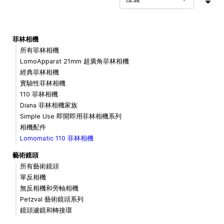
按
菲林相機
所有菲林相機
LomoApparat 21mm 超廣角菲林相機
經典菲林相機
實驗性菲林相機
110 菲林相機
Diana 菲林相機家族
Simple Use 即開即用菲林相機系列
相機配件
Lomomatic 110 菲林相機
藝術鏡頭
所有藝術鏡頭
單反相機
無反相機和旁軸相機
Petzval 藝術鏡頭系列
鏡頭濾鏡和轉接環