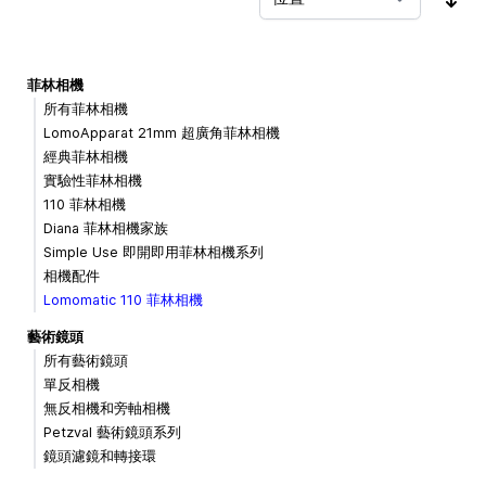
按
菲林相機
所有菲林相機
LomoApparat 21mm 超廣角菲林相機
經典菲林相機
實驗性菲林相機
110 菲林相機
Diana 菲林相機家族
Simple Use 即開即用菲林相機系列
相機配件
Lomomatic 110 菲林相機
藝術鏡頭
所有藝術鏡頭
單反相機
無反相機和旁軸相機
Petzval 藝術鏡頭系列
鏡頭濾鏡和轉接環