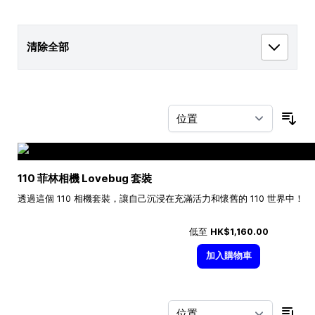
清除全部
按
110 菲林相機 Lovebug 套裝
透過這個 110 相機套裝，讓自己沉浸在充滿活力和懷舊的 110 世界中！
低至
HK$1,160.00
加入購物車