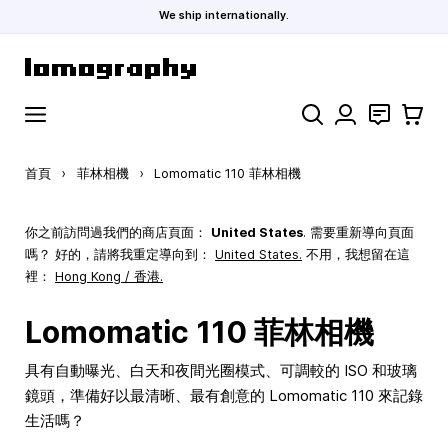
We ship internationally.
跳到內容
搜索
聯絡
購物車
首頁
›
菲林相機
›
Lomomatic 110 菲林相機
你之前訪問過我們的商店頁面：
United States
. 需要重新導向頁面
嗎？ 好的，請將我重定導向到：
United States
.
不用，我想留在這
裡：
Hong Kong / 香港.
Lomomatic 110 菲林相機
具有自動曝光、白天和夜間光圈模式、可調較的 ISO 和玻璃
鏡頭，準備好以最清晰、最有創意的 Lomomatic 110 來記錄
生活嗎？