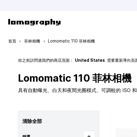
跳到內容
首頁
›
菲林相機
›
Lomomatic 110 菲林相機
你之前訪問過我們的商店頁面：
United States
. 需要重新導向
Lomomatic 110 菲林相機
具有自動曝光、白天和夜間光圈模式、可調較的 ISO 和玻
清除全部
篩選