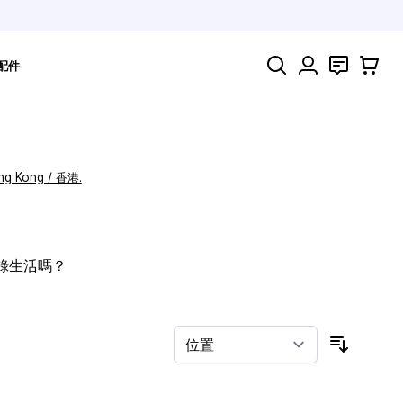
搜索
聯絡
購物車
配件
ng Kong / 香港.
記錄生活嗎？
按排序