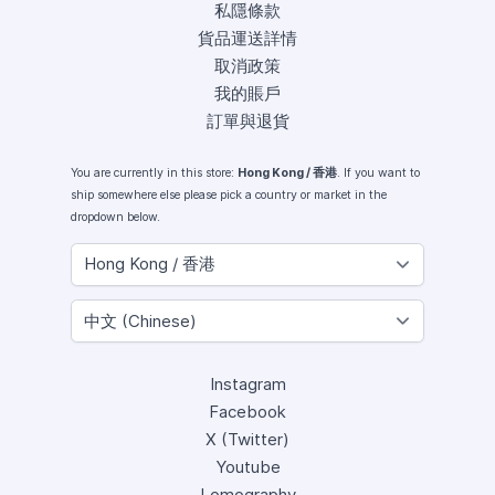
私隱條款
貨品運送詳情
取消政策
我的賬戶
訂單與退貨
You are currently in this store:
Hong Kong / 香港
. If you want to
ship somewhere else please pick a country or market in the
dropdown below.
Instagram
Facebook
X (Twitter)
Youtube
Lomography