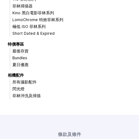
菲林掃描器
Kino 黑白電影菲林系列
LomoChrome 特效菲林系列
極低 ISO 菲林系列
Short Dated & Expired
特價專區
最後存貨
Bundles
夏日優惠
相機配件
所有攝影配件
閃光燈
菲林沖洗及掃描
條款及條件