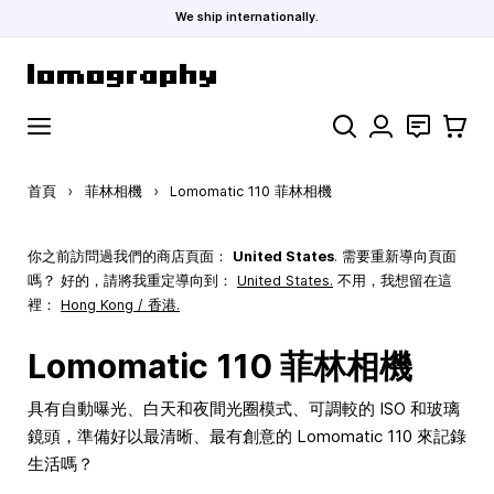
We ship internationally.
跳到內容
搜索
聯絡
購物車
首頁
›
菲林相機
›
Lomomatic 110 菲林相機
你之前訪問過我們的商店頁面：
United States
. 需要重新導向頁面
嗎？ 好的，請將我重定導向到：
United States
.
不用，我想留在這
裡：
Hong Kong / 香港.
Lomomatic 110 菲林相機
具有自動曝光、白天和夜間光圈模式、可調較的 ISO 和玻璃
鏡頭，準備好以最清晰、最有創意的 Lomomatic 110 來記錄
生活嗎？