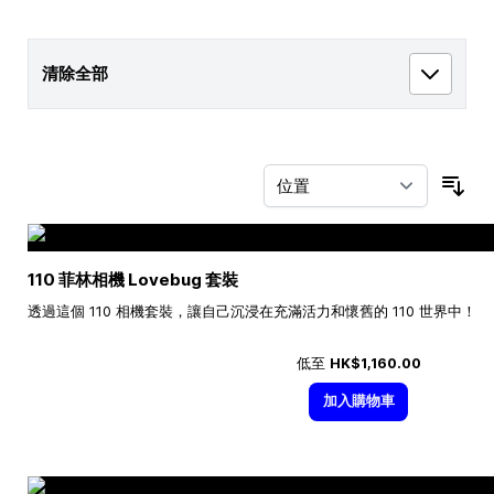
清除全部
按
110 菲林相機 Lovebug 套裝
透過這個 110 相機套裝，讓自己沉浸在充滿活力和懷舊的 110 世界中！
低至
HK$1,160.00
加入購物車