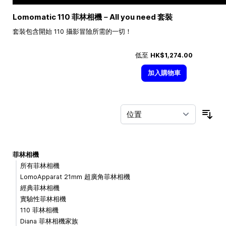
Lomomatic 110 菲林相機－All you need 套裝
套裝包含開始 110 攝影冒險所需的一切！
低至
HK$1,274.00
加入購物車
按
菲林相機
所有菲林相機
LomoApparat 21mm 超廣角菲林相機
經典菲林相機
實驗性菲林相機
110 菲林相機
Diana 菲林相機家族