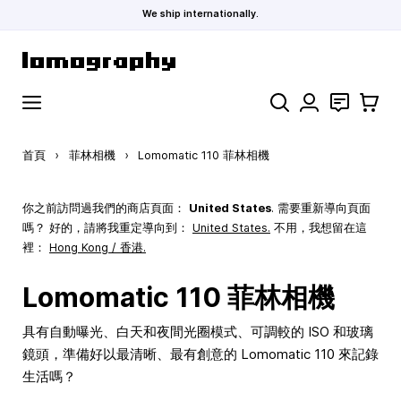
We ship internationally.
跳到內容
搜索
聯絡
購物車
首頁
›
菲林相機
›
Lomomatic 110 菲林相機
你之前訪問過我們的商店頁面：
United States
. 需要重新導向頁面
嗎？ 好的，請將我重定導向到：
United States
.
不用，我想留在這
裡：
Hong Kong / 香港.
Lomomatic 110 菲林相機
具有自動曝光、白天和夜間光圈模式、可調較的 ISO 和玻璃
鏡頭，準備好以最清晰、最有創意的 Lomomatic 110 來記錄
生活嗎？