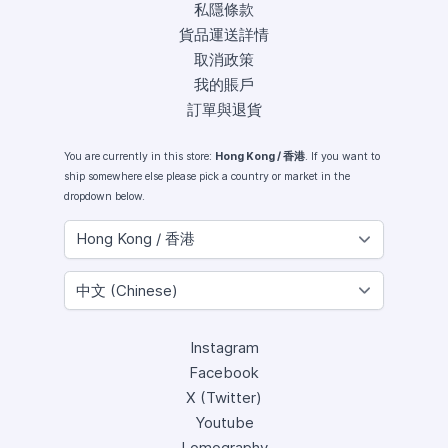
私隱條款
貨品運送詳情
取消政策
我的賬戶
訂單與退貨
You are currently in this store:
Hong Kong / 香港
. If you want to
ship somewhere else please pick a country or market in the
dropdown below.
Instagram
Facebook
X (Twitter)
Youtube
Lomography