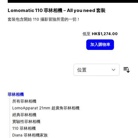
Lomomatic 110 菲林相機－All you need 套裝
套裝包含開始 110 攝影冒險所需的一切！
低至
HK$1,274.00
加入購物車
按
菲林相機
所有菲林相機
LomoApparat 21mm 超廣角菲林相機
經典菲林相機
實驗性菲林相機
110 菲林相機
Diana 菲林相機家族