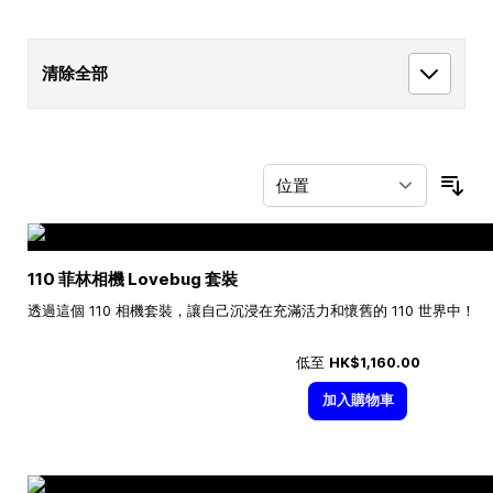
清除全部
按
110 菲林相機 Lovebug 套裝
透過這個 110 相機套裝，讓自己沉浸在充滿活力和懷舊的 110 世界中！
低至
HK$1,160.00
加入購物車