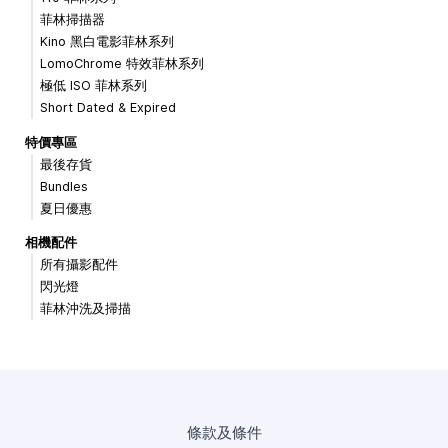
菲林掃描器
Kino 黑白電影菲林系列
LomoChrome 特效菲林系列
極低 ISO 菲林系列
Short Dated & Expired
特價專區
最後存貨
Bundles
夏日優惠
相機配件
所有攝影配件
閃光燈
菲林沖洗及掃描
條款及條件