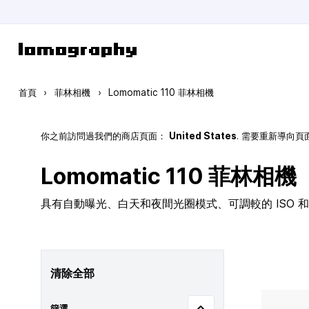
跳到內容
首頁
›
菲林相機
›
Lomomatic 110 菲林相機
你之前訪問過我們的商店頁面：
United States
. 需要重新導向
Lomomatic 110 菲林相機
具有自動曝光、白天和夜間光圈模式、可調較的 ISO 和玻
清除全部
篩選