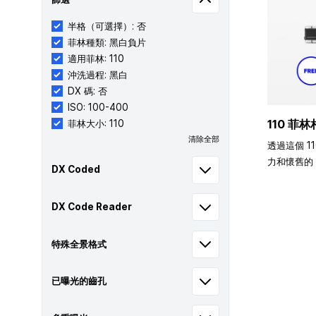
半格（可選擇）: 否
菲林種類: 黑白負片
適用菲林: 110
沖洗過程: 黑白
DX 碼: 否
ISO: 100-400
110 菲林
菲林大小: 110
清除全部
透過這個 1
力和懷舊的 
DX Coded
DX Code Reader
特殊全景格式
已曝光的齒孔