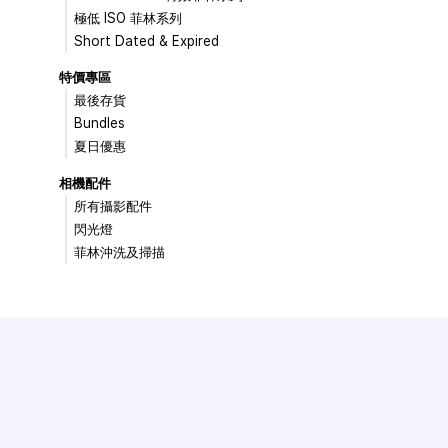
極低 ISO 菲林系列
Short Dated & Expired
特價專區
最後存貨
Bundles
夏日優惠
相機配件
所有攝影配件
閃光燈
菲林沖洗及掃描