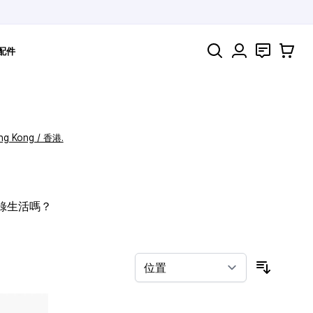
搜索
聯絡
購物車
配件
ng Kong / 香港.
記錄生活嗎？
按排序