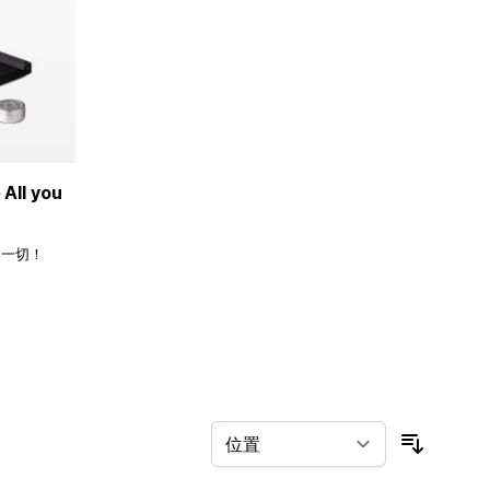
ll you
的一切！
按排序