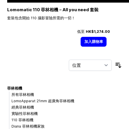
Lomomatic 110 菲林相機－All you need 套裝
套裝包含開始 110 攝影冒險所需的一切！
低至
HK$1,274.00
加入購物車
按
菲林相機
所有菲林相機
LomoApparat 21mm 超廣角菲林相機
經典菲林相機
實驗性菲林相機
110 菲林相機
Diana 菲林相機家族