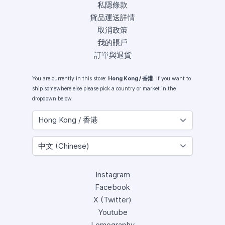
私隱條款
貨品運送詳情
取消政策
我的賬戶
訂單與退貨
You are currently in this store:
Hong Kong / 香港
. If you want to
ship somewhere else please pick a country or market in the
dropdown below.
Instagram
Facebook
X (Twitter)
Youtube
Lomography