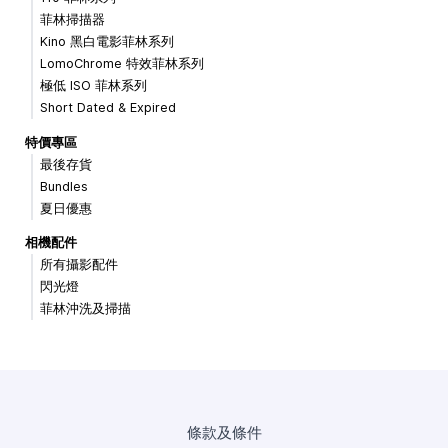
菲林掃描器
Kino 黑白電影菲林系列
LomoChrome 特效菲林系列
極低 ISO 菲林系列
Short Dated & Expired
特價專區
最後存貨
Bundles
夏日優惠
相機配件
所有攝影配件
閃光燈
菲林沖洗及掃描
條款及條件