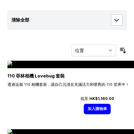
清除全部
按
110 菲林相機 Lovebug 套裝
透過這個 110 相機套裝，讓自己沉浸在充滿活力和懷舊的 110 世界中！
低至
HK$1,160.00
加入購物車