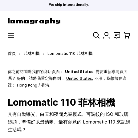
We ship internationally.
跳到內容
搜索
聯絡
購物車
首頁
›
菲林相機
›
Lomomatic 110 菲林相機
你之前訪問過我們的商店頁面：
United States
. 需要重新導向頁面
嗎？ 好的，請將我重定導向到：
United States
.
不用，我想留在這
裡：
Hong Kong / 香港.
Lomomatic 110 菲林相機
具有自動曝光、白天和夜間光圈模式、可調較的 ISO 和玻璃
鏡頭，準備好以最清晰、最有創意的 Lomomatic 110 來記錄
生活嗎？