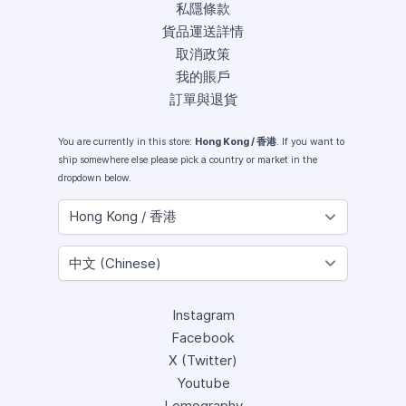
私隱條款
貨品運送詳情
取消政策
我的賬戶
訂單與退貨
You are currently in this store:
Hong Kong / 香港
. If you want to
ship somewhere else please pick a country or market in the
dropdown below.
Instagram
Facebook
X (Twitter)
Youtube
Lomography