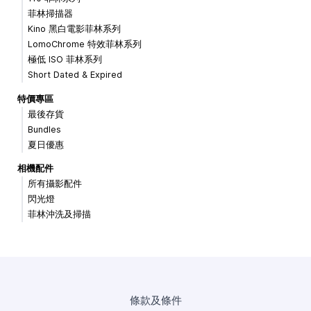
菲林掃描器
Kino 黑白電影菲林系列
LomoChrome 特效菲林系列
極低 ISO 菲林系列
Short Dated & Expired
特價專區
最後存貨
Bundles
夏日優惠
相機配件
所有攝影配件
閃光燈
菲林沖洗及掃描
條款及條件