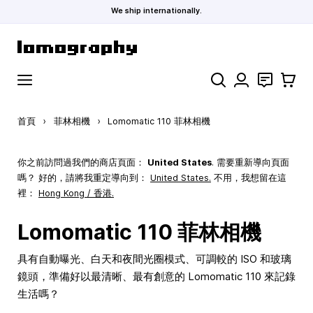
We ship internationally.
跳到內容
搜索
聯絡
購物車
首頁
›
菲林相機
›
Lomomatic 110 菲林相機
你之前訪問過我們的商店頁面：
United States
. 需要重新導向頁面
嗎？ 好的，請將我重定導向到：
United States
.
不用，我想留在這
裡：
Hong Kong / 香港.
Lomomatic 110 菲林相機
具有自動曝光、白天和夜間光圈模式、可調較的 ISO 和玻璃
鏡頭，準備好以最清晰、最有創意的 Lomomatic 110 來記錄
生活嗎？