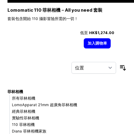
Lomomatic 110 菲林相機－All you need 套裝
套裝包含開始 110 攝影冒險所需的一切！
低至
HK$1,274.00
加入購物車
按
菲林相機
所有菲林相機
LomoApparat 21mm 超廣角菲林相機
經典菲林相機
實驗性菲林相機
110 菲林相機
Diana 菲林相機家族