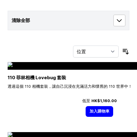
清除全部
按
110 菲林相機 Lovebug 套裝
透過這個 110 相機套裝，讓自己沉浸在充滿活力和懷舊的 110 世界中！
低至
HK$1,160.00
加入購物車