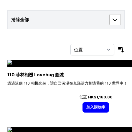
清除全部
按
110 菲林相機 Lovebug 套裝
透過這個 110 相機套裝，讓自己沉浸在充滿活力和懷舊的 110 世界中！
低至
HK$1,160.00
加入購物車