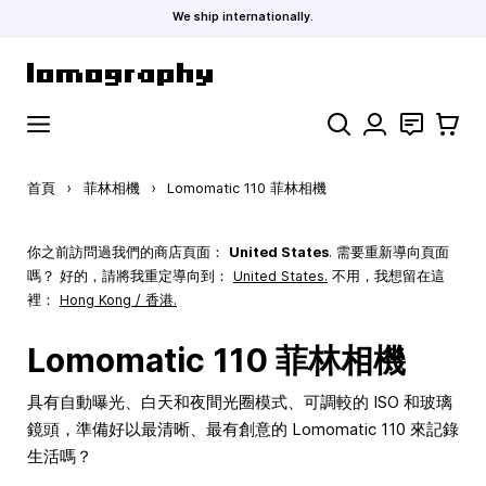
We ship internationally.
跳到內容
搜索
聯絡
購物車
首頁
›
菲林相機
›
Lomomatic 110 菲林相機
你之前訪問過我們的商店頁面：
United States
. 需要重新導向頁面
嗎？ 好的，請將我重定導向到：
United States
.
不用，我想留在這
裡：
Hong Kong / 香港.
Lomomatic 110 菲林相機
具有自動曝光、白天和夜間光圈模式、可調較的 ISO 和玻璃
鏡頭，準備好以最清晰、最有創意的 Lomomatic 110 來記錄
生活嗎？