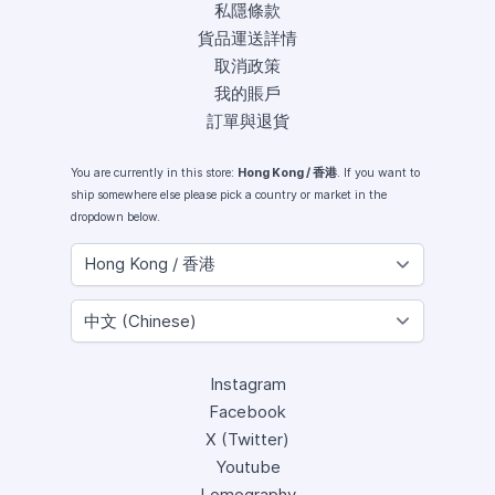
私隱條款
貨品運送詳情
取消政策
我的賬戶
訂單與退貨
You are currently in this store:
Hong Kong / 香港
. If you want to
ship somewhere else please pick a country or market in the
dropdown below.
Instagram
Facebook
X (Twitter)
Youtube
Lomography