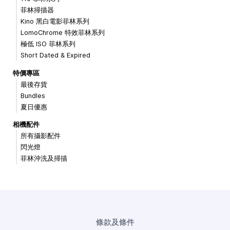
菲林掃描器
Kino 黑白電影菲林系列
LomoChrome 特效菲林系列
極低 ISO 菲林系列
Short Dated & Expired
特價專區
最後存貨
Bundles
夏日優惠
相機配件
所有攝影配件
閃光燈
菲林沖洗及掃描
條款及條件