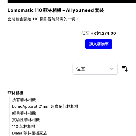
Lomomatic 110 菲林相機－All you need 套裝
套裝包含開始 110 攝影冒險所需的一切！
低至
HK$1,274.00
加入購物車
按
菲林相機
所有菲林相機
LomoApparat 21mm 超廣角菲林相機
經典菲林相機
實驗性菲林相機
110 菲林相機
Diana 菲林相機家族