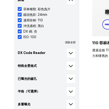
菲林種類: 彩色負片
鏡頭焦距: 24mm
適用菲林: 110
沖洗過程: 黑白
DX 碼: 否
ISO: 100
110 菲林
清除全部
透過這個 1
DX Code Reader
力和懷舊的 
特殊全景格式
已曝光的齒孔
半格（可選擇）
多重曝光