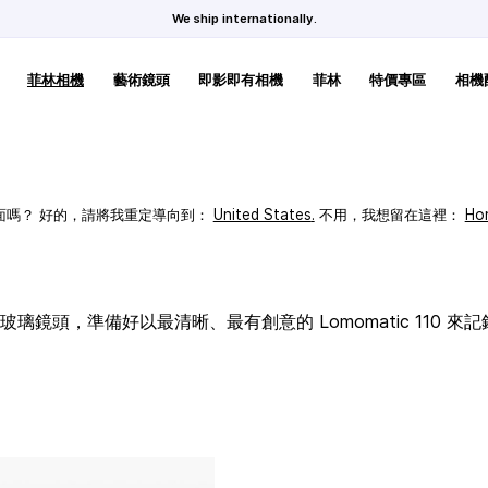
We ship internationally.
菲林相機
藝術鏡頭
即影即有相機
菲林
特價專區
相機
頁面嗎？ 好的，請將我重定導向到：
United States
.
不用，我想留在這裡：
Ho
璃鏡頭，準備好以最清晰、最有創意的 Lomomatic 110 來