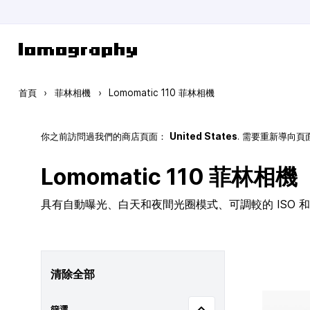
跳到內容
首頁
›
菲林相機
›
Lomomatic 110 菲林相機
你之前訪問過我們的商店頁面：
United States
. 需要重新導向
Lomomatic 110 菲林相機
具有自動曝光、白天和夜間光圈模式、可調較的 ISO 和玻
清除全部
篩選