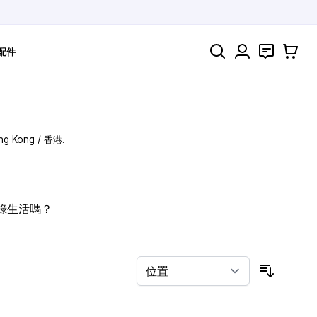
搜索
聯絡
購物車
配件
ng Kong / 香港.
記錄生活嗎？
按排序