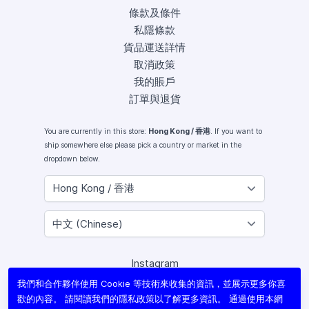
條款及條件
私隱條款
貨品運送詳情
取消政策
我的賬戶
訂單與退貨
You are currently in this store:
Hong Kong / 香港
. If you want to
ship somewhere else please pick a country or market in the
dropdown below.
Instagram
Facebook
我們和合作夥伴使用 Cookie 等技術來收集的資訊，並展示更多你喜
X (Twitter)
歡的內容。 請閱讀我們的
隱私政策
以了解更多資訊。 通過使用本網