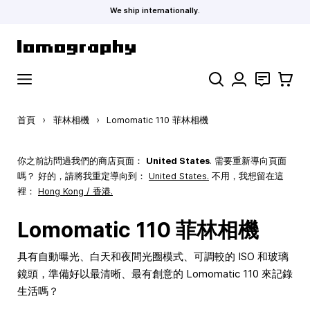
We ship internationally.
跳到內容
搜索
聯絡
購物車
首頁
›
菲林相機
›
Lomomatic 110 菲林相機
你之前訪問過我們的商店頁面：
United States
. 需要重新導向頁面
嗎？ 好的，請將我重定導向到：
United States
.
不用，我想留在這
裡：
Hong Kong / 香港.
Lomomatic 110 菲林相機
具有自動曝光、白天和夜間光圈模式、可調較的 ISO 和玻璃
鏡頭，準備好以最清晰、最有創意的 Lomomatic 110 來記錄
生活嗎？