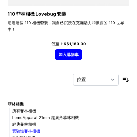
110 菲林相機 Lovebug 套裝
透過這個 110 相機套裝，讓自己沉浸在充滿活力和懷舊的 110 世界
中！
低至
HK$1,160.00
加入購物車
按
菲林相機
所有菲林相機
LomoApparat 21mm 超廣角菲林相機
經典菲林相機
實驗性菲林相機