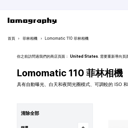
跳到內容
首頁
›
菲林相機
›
Lomomatic 110 菲林相機
你之前訪問過我們的商店頁面：
United States
. 需要重新導向
Lomomatic 110 菲林相機
具有自動曝光、白天和夜間光圈模式、可調較的 ISO 和玻
清除全部
篩選