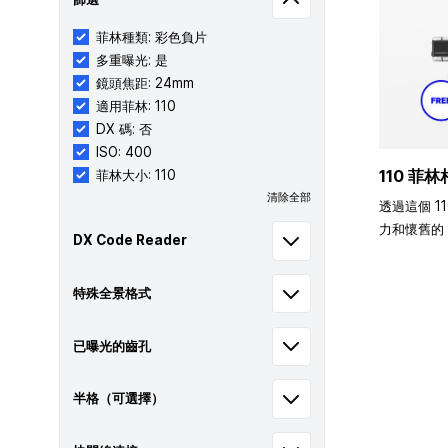
菲林種類: 彩色負片
多重曝光: 是
鏡頭焦距: 24mm
適用菲林: 110
DX 碼: 否
ISO: 400
110 菲林
菲林大小: 110
清除全部
透過這個 1
力和懷舊的 
DX Code Reader
特殊全景格式
已曝光的齒孔
半格（可選擇）