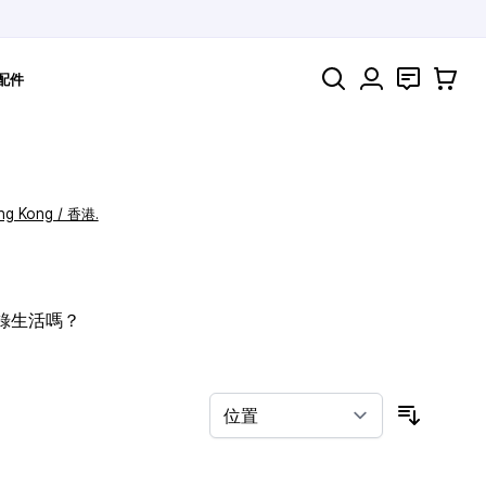
搜索
聯絡
購物車
配件
ng Kong / 香港.
記錄生活嗎？
按排序