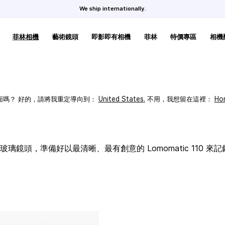
We ship internationally.
菲林相機
藝術鏡頭
即影即有相機
菲林
特價專區
相機
頁面嗎？ 好的，請將我重定導向到：
United States
.
不用，我想留在這裡：
Ho
璃鏡頭，準備好以最清晰、最有創意的 Lomomatic 110 來