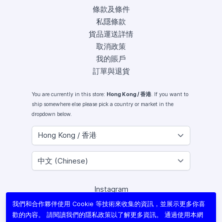
條款及條件
私隱條款
貨品運送詳情
取消政策
我的賬戶
訂單與退貨
You are currently in this store:
Hong Kong / 香港
. If you want to
ship somewhere else please pick a country or market in the
dropdown below.
Instagram
Facebook
我們和合作夥伴使用 Cookie 等技術來收集的資訊，並展示更多你喜
X (Twitter)
歡的內容。 請閱讀我們的
隱私政策
以了解更多資訊。 通過使用本網