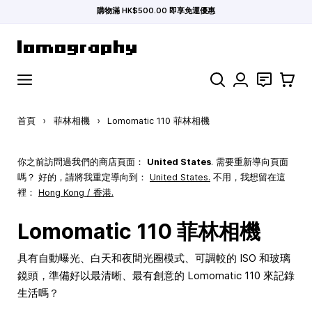
購物滿 HK$500.00 即享免運優惠
跳到內容
搜索
聯絡
購物車
首頁
›
菲林相機
›
Lomomatic 110 菲林相機
你之前訪問過我們的商店頁面：
United States
. 需要重新導向頁面
嗎？ 好的，請將我重定導向到：
United States
.
不用，我想留在這
裡：
Hong Kong / 香港.
Lomomatic 110 菲林相機
具有自動曝光、白天和夜間光圈模式、可調較的 ISO 和玻璃
鏡頭，準備好以最清晰、最有創意的 Lomomatic 110 來記錄
生活嗎？