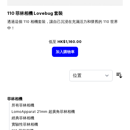
110 菲林相機 Lovebug 套裝
透過這個 110 相機套裝，讓自己沉浸在充滿活力和懷舊的 110 世界
中！
低至
HK$1,160.00
加入購物車
按
菲林相機
所有菲林相機
LomoApparat 21mm 超廣角菲林相機
經典菲林相機
實驗性菲林相機