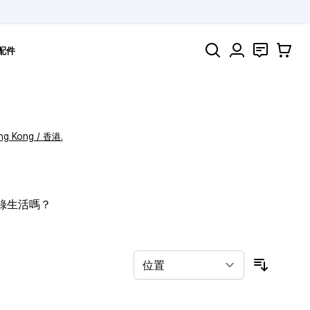
搜索
聯絡
購物車
配件
ng Kong / 香港.
記錄生活嗎？
按排序