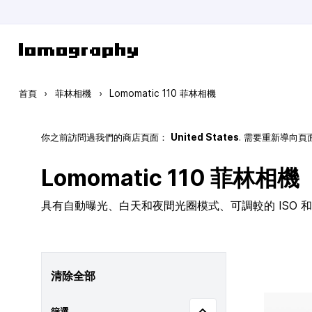
跳到內容
首頁
›
菲林相機
›
Lomomatic 110 菲林相機
你之前訪問過我們的商店頁面：
United States
. 需要重新導向
Lomomatic 110 菲林相機
具有自動曝光、白天和夜間光圈模式、可調較的 ISO 和玻
清除全部
篩選