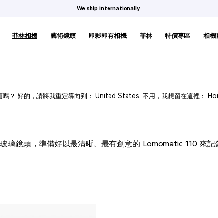
We ship internationally.
菲林相機
藝術鏡頭
即影即有相機
菲林
特價專區
相機
頁面嗎？ 好的，請將我重定導向到：
United States
.
不用，我想留在這裡：
Ho
璃鏡頭，準備好以最清晰、最有創意的 Lomomatic 110 來