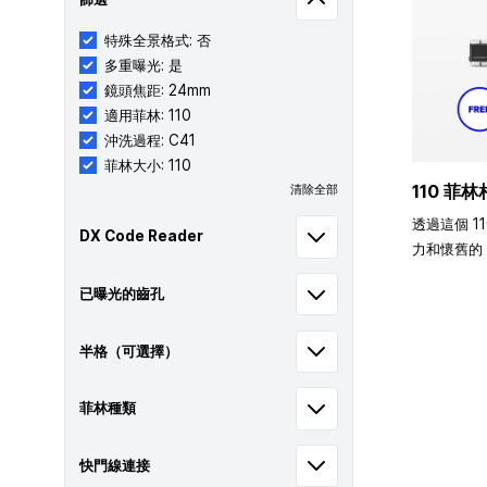
特殊全景格式: 否
多重曝光: 是
鏡頭焦距: 24mm
適用菲林: 110
沖洗過程: C41
菲林大小: 110
110 菲林
清除全部
透過這個 1
DX Code Reader
力和懷舊的 
已曝光的齒孔
半格（可選擇）
菲林種類
快門線連接