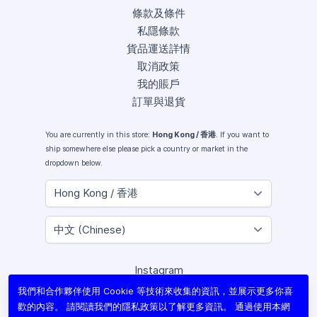
條款及條件
私隱條款
貨品運送詳情
取消政策
我的賬戶
訂單與退貨
You are currently in this store:
Hong Kong / 香港
. If you want to
ship somewhere else please pick a country or market in the
dropdown below.
Instagram
Facebook
我們和合作夥伴使用 Cookie 等技術來收集的資訊，並展示更多你喜
X (Twitter)
歡的內容。 請閱讀我們的
隱私政策
以了解更多資訊。 通過使用本網