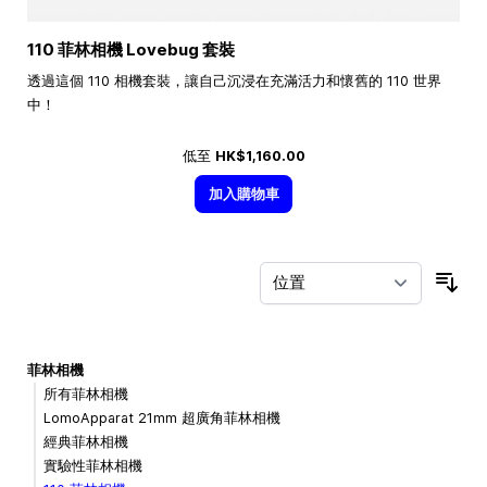
110 菲林相機 Lovebug 套裝
透過這個 110 相機套裝，讓自己沉浸在充滿活力和懷舊的 110 世界
中！
低至
HK$1,160.00
加入購物車
按
菲林相機
所有菲林相機
LomoApparat 21mm 超廣角菲林相機
經典菲林相機
實驗性菲林相機