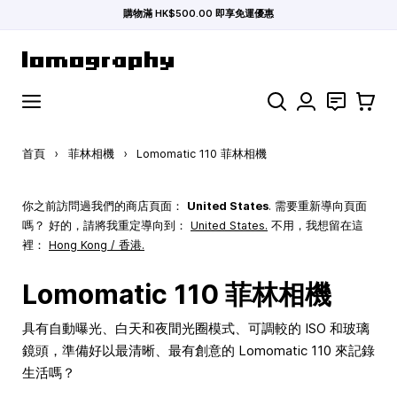
購物滿 HK$500.00 即享免運優惠
跳到內容
搜索
聯絡
購物車
首頁
›
菲林相機
›
Lomomatic 110 菲林相機
你之前訪問過我們的商店頁面：
United States
. 需要重新導向頁面
嗎？ 好的，請將我重定導向到：
United States
.
不用，我想留在這
裡：
Hong Kong / 香港.
Lomomatic 110 菲林相機
具有自動曝光、白天和夜間光圈模式、可調較的 ISO 和玻璃
鏡頭，準備好以最清晰、最有創意的 Lomomatic 110 來記錄
生活嗎？