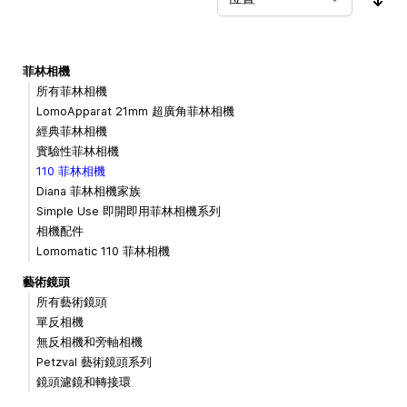
按
菲林相機
所有菲林相機
LomoApparat 21mm 超廣角菲林相機
經典菲林相機
實驗性菲林相機
110 菲林相機
Diana 菲林相機家族
Simple Use 即開即用菲林相機系列
相機配件
Lomomatic 110 菲林相機
藝術鏡頭
所有藝術鏡頭
單反相機
無反相機和旁軸相機
Petzval 藝術鏡頭系列
鏡頭濾鏡和轉接環