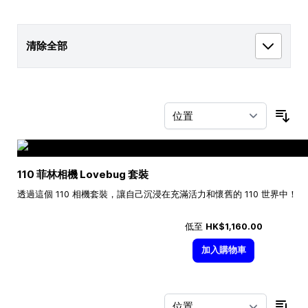
清除全部
按
110 菲林相機 Lovebug 套裝
透過這個 110 相機套裝，讓自己沉浸在充滿活力和懷舊的 110 世界中！
低至
HK$1,160.00
加入購物車