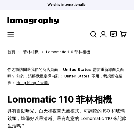
We ship internationally.
跳到內容
搜索
聯絡
購物車
首頁
›
菲林相機
›
Lomomatic 110 菲林相機
你之前訪問過我們的商店頁面：
United States
. 需要重新導向頁面
嗎？ 好的，請將我重定導向到：
United States
.
不用，我想留在這
裡：
Hong Kong / 香港.
Lomomatic 110 菲林相機
具有自動曝光、白天和夜間光圈模式、可調較的 ISO 和玻璃
鏡頭，準備好以最清晰、最有創意的 Lomomatic 110 來記錄
生活嗎？