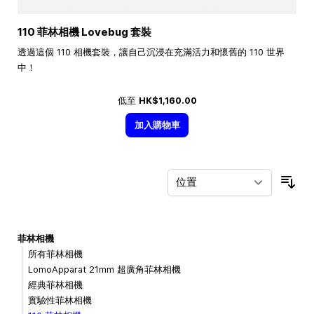
110 菲林相機 Lovebug 套裝
透過這個 110 相機套裝，讓自己沉浸在充滿活力和懷舊的 110 世界
中！
低至
HK$1,160.00
加入購物車
按
菲林相機
所有菲林相機
LomoApparat 21mm 超廣角菲林相機
經典菲林相機
實驗性菲林相機