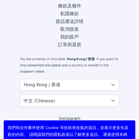
條款及條件
私隱條款
貨品運送詳情
取消政策
我的賬戶
訂單與退貨
You are currently in this store:
Hong Kong / 香港
. If you want to
ship somewhere else please pick a country or market in the
dropdown below.
Instagram
Facebook
我們和合作夥伴使用 Cookie 等技術來收集的資訊，並展示更多你喜
X (Twitter)
歡的內容。 請閱讀我們的
隱私政策
以了解更多資訊。 通過使用本網