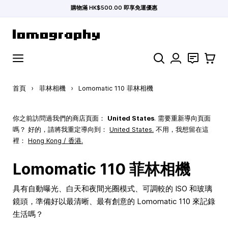
購物滿 HK$500.00 即享免運優惠
跳到內容
搜索
聯絡
購物車
首頁
›
菲林相機
›
Lomomatic 110 菲林相機
你之前訪問過我們的商店頁面：
United States
. 需要重新導向頁面
嗎？ 好的，請將我重定導向到：
United States
.
不用，我想留在這
裡：
Hong Kong / 香港.
Lomomatic 110 菲林相機
具有自動曝光、白天和夜間光圈模式、可調較的 ISO 和玻璃
鏡頭，準備好以最清晰、最有創意的 Lomomatic 110 來記錄
生活嗎？