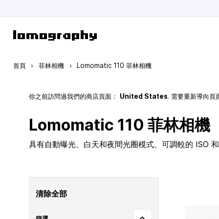
跳到內容
首頁
›
菲林相機
›
Lomomatic 110 菲林相機
你之前訪問過我們的商店頁面：
United States
. 需要重新導向
Lomomatic 110 菲林相機
具有自動曝光、白天和夜間光圈模式、可調較的 ISO 和玻
清除全部
篩選