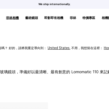
We ship internationally.
菲林相機
藝術鏡頭
即影即有相機
菲林
特價專區
相機
頁面嗎？ 好的，請將我重定導向到：
United States
.
不用，我想留在這裡：
Ho
璃鏡頭，準備好以最清晰、最有創意的 Lomomatic 110 來