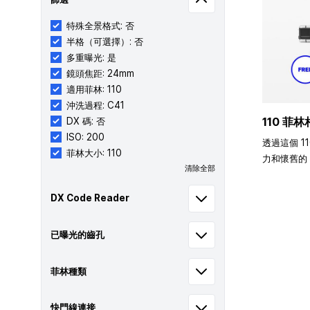
特殊全景格式: 否
半格（可選擇）: 否
多重曝光: 是
鏡頭焦距: 24mm
適用菲林: 110
沖洗過程: C41
110 菲林
DX 碼: 否
ISO: 200
透過這個 1
菲林大小: 110
力和懷舊的 
清除全部
DX Code Reader
已曝光的齒孔
菲林種類
快門線連接