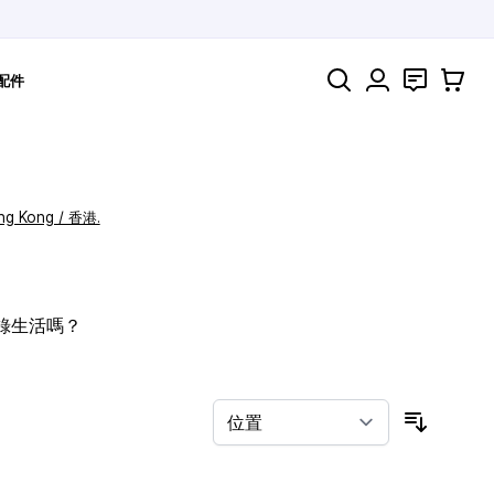
搜索
聯絡
購物車
配件
ng Kong / 香港.
記錄生活嗎？
按排序