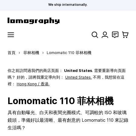
We ship internationally.
跳到內容
搜索
聯絡
購物車
首頁
›
菲林相機
›
Lomomatic 110 菲林相機
你之前訪問過我們的商店頁面：
United States
. 需要重新導向頁面
嗎？ 好的，請將我重定導向到：
United States
.
不用，我想留在這
裡：
Hong Kong / 香港.
Lomomatic 110 菲林相機
具有自動曝光、白天和夜間光圈模式、可調較的 ISO 和玻璃
鏡頭，準備好以最清晰、最有創意的 Lomomatic 110 來記錄
生活嗎？