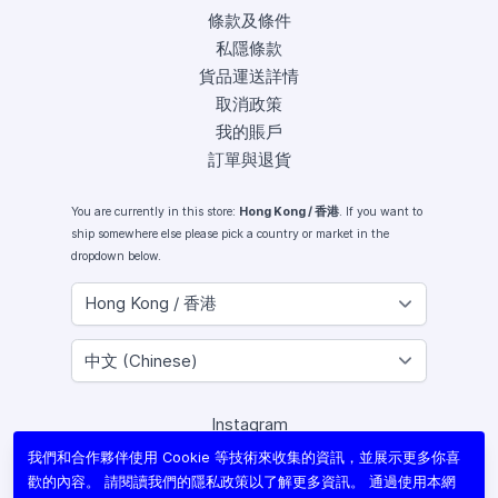
條款及條件
私隱條款
貨品運送詳情
取消政策
我的賬戶
訂單與退貨
You are currently in this store:
Hong Kong / 香港
. If you want to
ship somewhere else please pick a country or market in the
dropdown below.
Instagram
Facebook
我們和合作夥伴使用 Cookie 等技術來收集的資訊，並展示更多你喜
X (Twitter)
歡的內容。 請閱讀我們的
隱私政策
以了解更多資訊。 通過使用本網