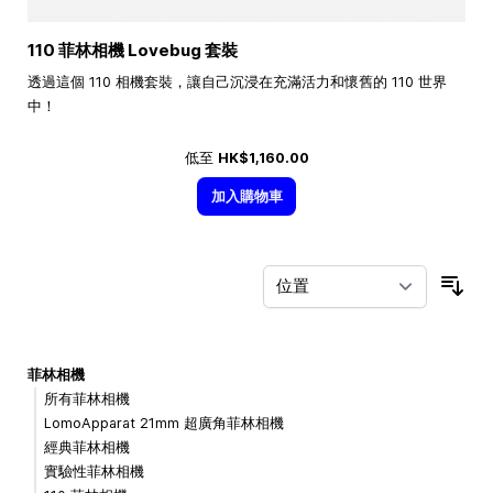
110 菲林相機 Lovebug 套裝
透過這個 110 相機套裝，讓自己沉浸在充滿活力和懷舊的 110 世界
中！
低至
HK$1,160.00
加入購物車
按
菲林相機
所有菲林相機
LomoApparat 21mm 超廣角菲林相機
經典菲林相機
實驗性菲林相機