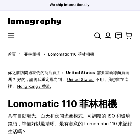
We ship internationally.
跳到內容
搜索
聯絡
購物車
首頁
›
菲林相機
›
Lomomatic 110 菲林相機
你之前訪問過我們的商店頁面：
United States
. 需要重新導向頁面
嗎？ 好的，請將我重定導向到：
United States
.
不用，我想留在這
裡：
Hong Kong / 香港.
Lomomatic 110 菲林相機
具有自動曝光、白天和夜間光圈模式、可調較的 ISO 和玻璃
鏡頭，準備好以最清晰、最有創意的 Lomomatic 110 來記錄
生活嗎？