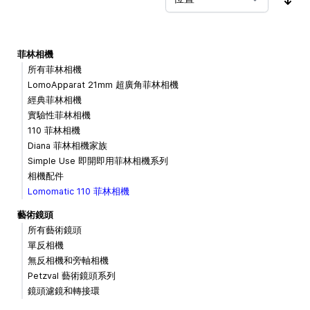
按
菲林相機
所有菲林相機
LomoApparat 21mm 超廣角菲林相機
經典菲林相機
實驗性菲林相機
110 菲林相機
Diana 菲林相機家族
Simple Use 即開即用菲林相機系列
相機配件
Lomomatic 110 菲林相機
藝術鏡頭
所有藝術鏡頭
單反相機
無反相機和旁軸相機
Petzval 藝術鏡頭系列
鏡頭濾鏡和轉接環