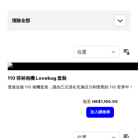
清除全部
按
110 菲林相機 Lovebug 套裝
透過這個 110 相機套裝，讓自己沉浸在充滿活力和懷舊的 110 世界中！
低至
HK$1,160.00
加入購物車