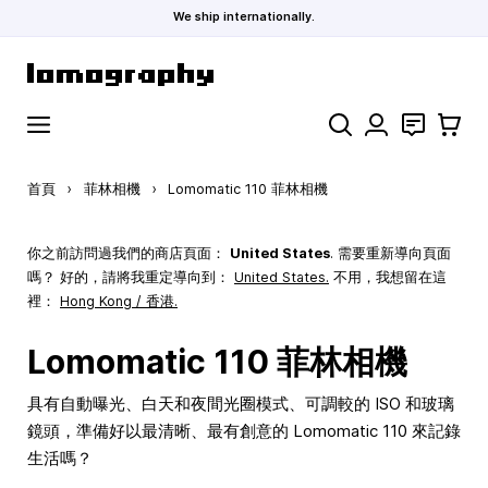
We ship internationally.
跳到內容
搜索
聯絡
購物車
首頁
›
菲林相機
›
Lomomatic 110 菲林相機
你之前訪問過我們的商店頁面：
United States
. 需要重新導向頁面
嗎？ 好的，請將我重定導向到：
United States
.
不用，我想留在這
裡：
Hong Kong / 香港.
Lomomatic 110 菲林相機
具有自動曝光、白天和夜間光圈模式、可調較的 ISO 和玻璃
鏡頭，準備好以最清晰、最有創意的 Lomomatic 110 來記錄
生活嗎？