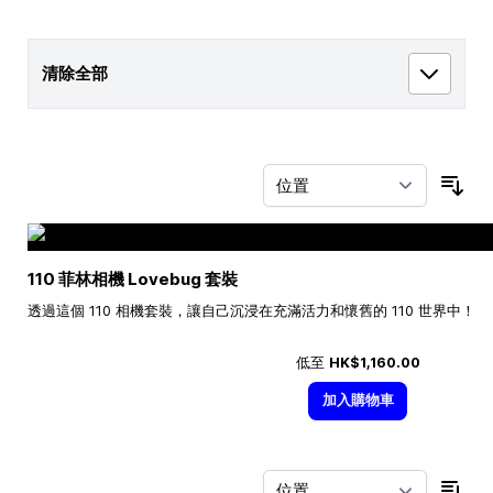
清除全部
按
110 菲林相機 Lovebug 套裝
透過這個 110 相機套裝，讓自己沉浸在充滿活力和懷舊的 110 世界中！
低至
HK$1,160.00
加入購物車