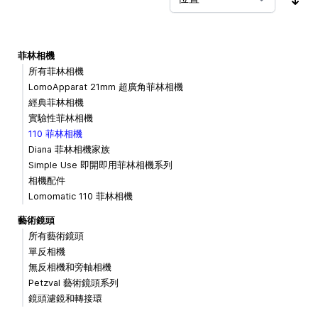
按
菲林相機
所有菲林相機
LomoApparat 21mm 超廣角菲林相機
經典菲林相機
實驗性菲林相機
110 菲林相機
Diana 菲林相機家族
Simple Use 即開即用菲林相機系列
相機配件
Lomomatic 110 菲林相機
藝術鏡頭
所有藝術鏡頭
單反相機
無反相機和旁軸相機
Petzval 藝術鏡頭系列
鏡頭濾鏡和轉接環