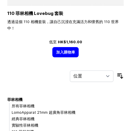
110 菲林相機 Lovebug 套裝
透過這個 110 相機套裝，讓自己沉浸在充滿活力和懷舊的 110 世界
中！
低至
HK$1,160.00
加入購物車
按
菲林相機
所有菲林相機
LomoApparat 21mm 超廣角菲林相機
經典菲林相機
實驗性菲林相機