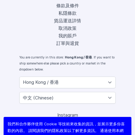
條款及條件
私隱條款
貨品運送詳情
取消政策
我的賬戶
訂單與退貨
You are currently in this store:
Hong Kong / 香港
. If you want to
ship somewhere else please pick a country or market in the
dropdown below.
Instagram
Facebook
我們和合作夥伴使用 Cookie 等技術來收集的資訊，並展示更多你喜
X (Twitter)
歡的內容。 請閱讀我們的
隱私政策
以了解更多資訊。 通過使用本網