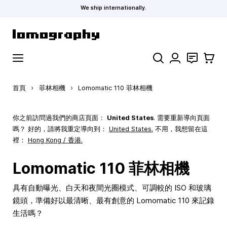
We ship internationally.
跳到內容
搜索
聯絡
購物車
首頁
›
菲林相機
›
Lomomatic 110 菲林相機
你之前訪問過我們的商店頁面：
United States
. 需要重新導向頁面
嗎？ 好的，請將我重定導向到：
United States
.
不用，我想留在這
裡：
Hong Kong / 香港.
Lomomatic 110 菲林相機
具有自動曝光、白天和夜間光圈模式、可調較的 ISO 和玻璃
鏡頭，準備好以最清晰、最有創意的 Lomomatic 110 來記錄
生活嗎？