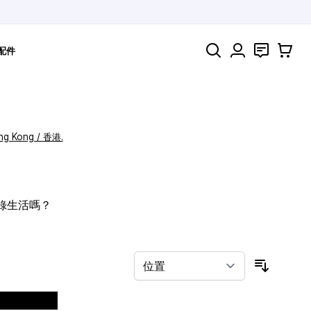
搜索
聯絡
購物車
配件
ng Kong / 香港.
記錄生活嗎？
按排序