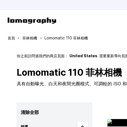
跳到內容
首頁
›
菲林相機
›
Lomomatic 110 菲林相機
你之前訪問過我們的商店頁面：
United States
. 需要重新導向
Lomomatic 110 菲林相機
具有自動曝光、白天和夜間光圈模式、可調較的 ISO 和玻
清除全部
篩選