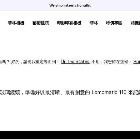
We ship internationally.
菲林相機
藝術鏡頭
即影即有相機
菲林
特價專區
相機
頁面嗎？ 好的，請將我重定導向到：
United States
.
不用，我想留在這裡：
Ho
璃鏡頭，準備好以最清晰、最有創意的 Lomomatic 110 來