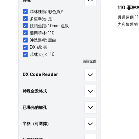
110 菲林
菲林種類: 彩色負片
透過這個 1
多重曝光: 是
力和懷舊的 
鏡頭焦距: 10mm 魚眼
適用菲林: 110
沖洗過程: 黑白
DX 碼: 否
菲林大小: 110
清除全部
DX Code Reader
特殊全景格式
已曝光的齒孔
半格（可選擇）