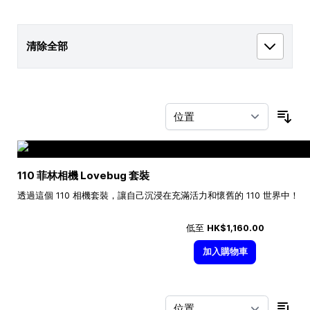
清除全部
按
110 菲林相機 Lovebug 套裝
透過這個 110 相機套裝，讓自己沉浸在充滿活力和懷舊的 110 世界中！
低至
HK$1,160.00
加入購物車