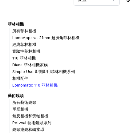
按
菲林相機
所有菲林相機
LomoApparat 21mm 超廣角菲林相機
經典菲林相機
實驗性菲林相機
110 菲林相機
Diana 菲林相機家族
Simple Use 即開即用菲林相機系列
相機配件
Lomomatic 110 菲林相機
藝術鏡頭
所有藝術鏡頭
單反相機
無反相機和旁軸相機
Petzval 藝術鏡頭系列
鏡頭濾鏡和轉接環