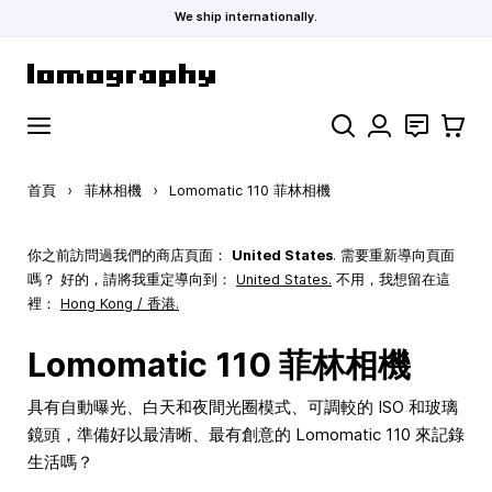
We ship internationally.
跳到內容
搜索
聯絡
購物車
首頁
›
菲林相機
›
Lomomatic 110 菲林相機
你之前訪問過我們的商店頁面：
United States
. 需要重新導向頁面
嗎？ 好的，請將我重定導向到：
United States
.
不用，我想留在這
裡：
Hong Kong / 香港.
Lomomatic 110 菲林相機
具有自動曝光、白天和夜間光圈模式、可調較的 ISO 和玻璃
鏡頭，準備好以最清晰、最有創意的 Lomomatic 110 來記錄
生活嗎？