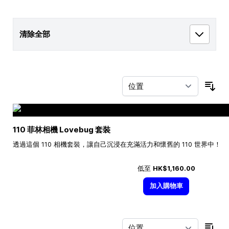
清除全部
按
110 菲林相機 Lovebug 套裝
透過這個 110 相機套裝，讓自己沉浸在充滿活力和懷舊的 110 世界中！
低至
HK$1,160.00
加入購物車