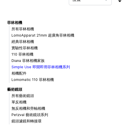
按
菲林相機
所有菲林相機
LomoApparat 21mm 超廣角菲林相機
經典菲林相機
實驗性菲林相機
110 菲林相機
Diana 菲林相機家族
Simple Use 即開即用菲林相機系列
相機配件
Lomomatic 110 菲林相機
藝術鏡頭
所有藝術鏡頭
單反相機
無反相機和旁軸相機
Petzval 藝術鏡頭系列
鏡頭濾鏡和轉接環