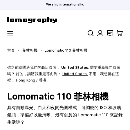
We ship internationally.
跳到內容
搜索
聯絡
購物車
首頁
›
菲林相機
›
Lomomatic 110 菲林相機
你之前訪問過我們的商店頁面：
United States
. 需要重新導向頁面
嗎？ 好的，請將我重定導向到：
United States
.
不用，我想留在這
裡：
Hong Kong / 香港.
Lomomatic 110 菲林相機
具有自動曝光、白天和夜間光圈模式、可調較的 ISO 和玻璃
鏡頭，準備好以最清晰、最有創意的 Lomomatic 110 來記錄
生活嗎？