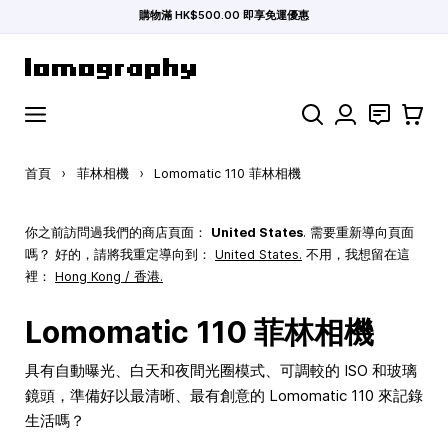
購物滿 HK$500.00 即享免運優惠
跳到內容
搜索
聯絡
購物車
首頁
›
菲林相機
›
Lomomatic 110 菲林相機
你之前訪問過我們的商店頁面：
United States
. 需要重新導向頁面
嗎？ 好的，請將我重定導向到：
United States
.
不用，我想留在這
裡：
Hong Kong / 香港.
Lomomatic 110 菲林相機
具有自動曝光、白天和夜間光圈模式、可調較的 ISO 和玻璃
鏡頭，準備好以最清晰、最有創意的 Lomomatic 110 來記錄
生活嗎？