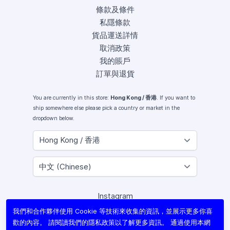
條款及條件
私隱條款
貨品運送詳情
取消政策
我的賬戶
訂單與退貨
You are currently in this store:
Hong Kong / 香港
. If you want to
ship somewhere else please pick a country or market in the
dropdown below.
Instagram
Facebook
我們和合作夥伴使用 Cookie 等技術來收集的資訊，並展示更多你喜
X (Twitter)
歡的內容。 請閱讀我們的
隱私政策
以了解更多資訊。 通過使用本網