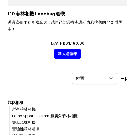
110 菲林相機 Lovebug 套裝
透過這個 110 相機套裝，讓自己沉浸在充滿活力和懷舊的 110 世界
中！
低至
HK$1,160.00
加入購物車
按
菲林相機
所有菲林相機
LomoApparat 21mm 超廣角菲林相機
經典菲林相機
實驗性菲林相機