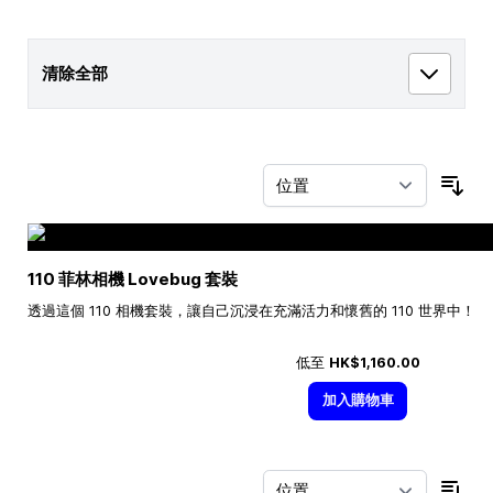
清除全部
按
110 菲林相機 Lovebug 套裝
透過這個 110 相機套裝，讓自己沉浸在充滿活力和懷舊的 110 世界中！
低至
HK$1,160.00
加入購物車