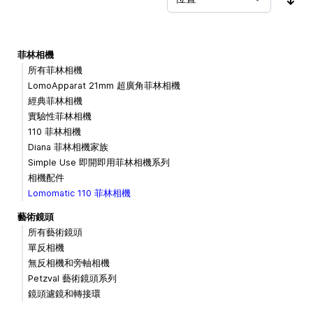
按
菲林相機
所有菲林相機
LomoApparat 21mm 超廣角菲林相機
經典菲林相機
實驗性菲林相機
110 菲林相機
Diana 菲林相機家族
Simple Use 即開即用菲林相機系列
相機配件
Lomomatic 110 菲林相機
藝術鏡頭
所有藝術鏡頭
單反相機
無反相機和旁軸相機
Petzval 藝術鏡頭系列
鏡頭濾鏡和轉接環