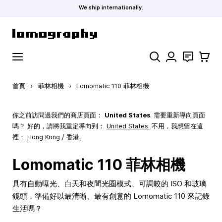
We ship internationally.
跳到內容
搜索
聯絡
購物車
首頁
›
菲林相機
›
Lomomatic 110 菲林相機
你之前訪問過我們的商店頁面：
United States
. 需要重新導向頁面
嗎？ 好的，請將我重定導向到：
United States
.
不用，我想留在這
裡：
Hong Kong / 香港.
Lomomatic 110 菲林相機
具有自動曝光、白天和夜間光圈模式、可調較的 ISO 和玻璃
鏡頭，準備好以最清晰、最有創意的 Lomomatic 110 來記錄
生活嗎？