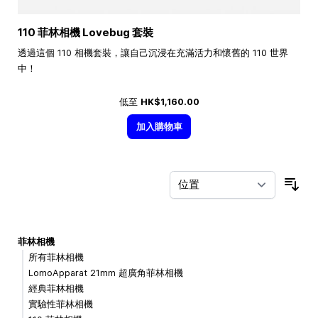
110 菲林相機 Lovebug 套裝
透過這個 110 相機套裝，讓自己沉浸在充滿活力和懷舊的 110 世界
中！
低至
HK$1,160.00
加入購物車
按
菲林相機
所有菲林相機
LomoApparat 21mm 超廣角菲林相機
經典菲林相機
實驗性菲林相機