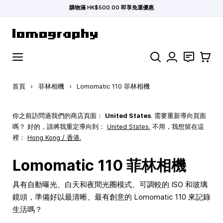
購物滿 HK$500.00 即享免運優惠
跳到內容
搜索
聯絡
購物車
首頁
›
菲林相機
›
Lomomatic 110 菲林相機
你之前訪問過我們的商店頁面：
United States
. 需要重新導向頁面
嗎？ 好的，請將我重定導向到：
United States
.
不用，我想留在這
裡：
Hong Kong / 香港.
Lomomatic 110 菲林相機
具有自動曝光、白天和夜間光圈模式、可調較的 ISO 和玻璃
鏡頭，準備好以最清晰、最有創意的 Lomomatic 110 來記錄
生活嗎？