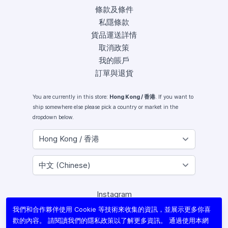
條款及條件
私隱條款
貨品運送詳情
取消政策
我的賬戶
訂單與退貨
You are currently in this store:
Hong Kong / 香港
. If you want to
ship somewhere else please pick a country or market in the
dropdown below.
Instagram
Facebook
我們和合作夥伴使用 Cookie 等技術來收集的資訊，並展示更多你喜
X (Twitter)
歡的內容。 請閱讀我們的
隱私政策
以了解更多資訊。 通過使用本網