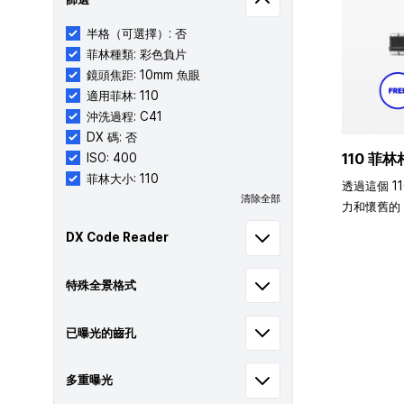
半格（可選擇）: 否
菲林種類: 彩色負片
鏡頭焦距: 10mm 魚眼
適用菲林: 110
沖洗過程: C41
DX 碼: 否
110 菲林
ISO: 400
菲林大小: 110
透過這個 1
清除全部
力和懷舊的 
DX Code Reader
特殊全景格式
已曝光的齒孔
多重曝光