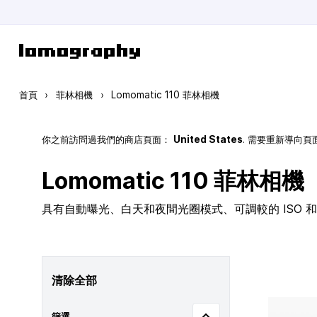
跳到內容
首頁
›
菲林相機
›
Lomomatic 110 菲林相機
你之前訪問過我們的商店頁面：
United States
. 需要重新導向
Lomomatic 110 菲林相機
具有自動曝光、白天和夜間光圈模式、可調較的 ISO 和玻
清除全部
篩選