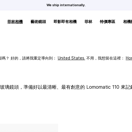
We ship internationally.
菲林相機
藝術鏡頭
即影即有相機
菲林
特價專區
相機
頁面嗎？ 好的，請將我重定導向到：
United States
.
不用，我想留在這裡：
Ho
璃鏡頭，準備好以最清晰、最有創意的 Lomomatic 110 來