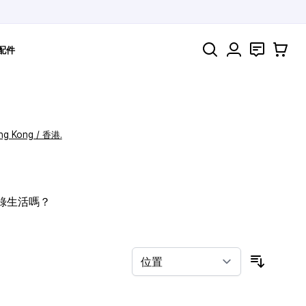
搜索
聯絡
購物車
配件
ng Kong / 香港.
記錄生活嗎？
按排序