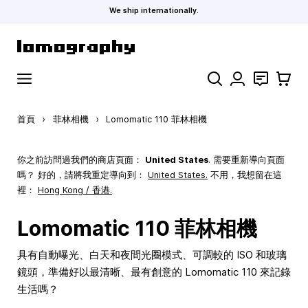
We ship internationally.
跳到內容
搜索
聯絡
購物車
首頁
›
菲林相機
›
Lomomatic 110 菲林相機
你之前訪問過我們的商店頁面：
United States
. 需要重新導向頁面
嗎？ 好的，請將我重定導向到：
United States
.
不用，我想留在這
裡：
Hong Kong / 香港.
Lomomatic 110 菲林相機
具有自動曝光、白天和夜間光圈模式、可調較的 ISO 和玻璃
鏡頭，準備好以最清晰、最有創意的 Lomomatic 110 來記錄
生活嗎？