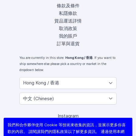
條款及條件
私隱條款
貨品運送詳情
取消政策
我的賬戶
訂單與退貨
You are currently in this store:
Hong Kong / 香港
. If you want to
ship somewhere else please pick a country or market in the
dropdown below.
Instagram
Facebook
我們和合作夥伴使用 Cookie 等技術來收集的資訊，並展示更多你喜
X (Twitter)
歡的內容。 請閱讀我們的
隱私政策
以了解更多資訊。 通過使用本網