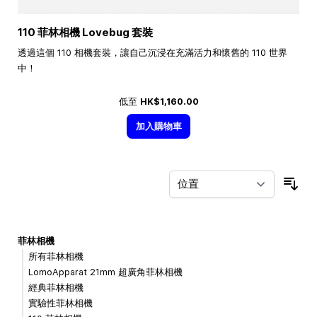
110 菲林相機 Lovebug 套裝
透過這個 110 相機套裝，讓自己沉浸在充滿活力和懷舊的 110 世界
中！
低至
HK$1,160.00
加入購物車
按
菲林相機
所有菲林相機
LomoApparat 21mm 超廣角菲林相機
經典菲林相機
實驗性菲林相機