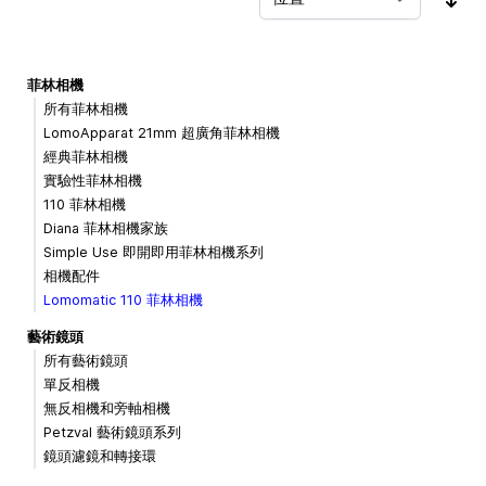
按
菲林相機
所有菲林相機
LomoApparat 21mm 超廣角菲林相機
經典菲林相機
實驗性菲林相機
110 菲林相機
Diana 菲林相機家族
Simple Use 即開即用菲林相機系列
相機配件
Lomomatic 110 菲林相機
藝術鏡頭
所有藝術鏡頭
單反相機
無反相機和旁軸相機
Petzval 藝術鏡頭系列
鏡頭濾鏡和轉接環