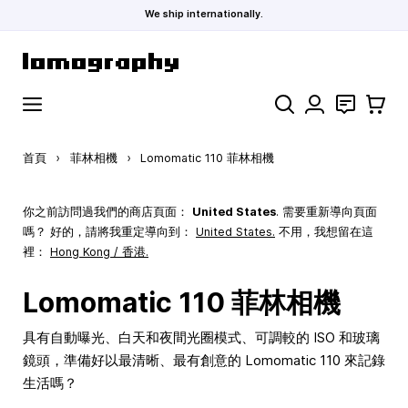
We ship internationally.
跳到內容
搜索
聯絡
購物車
首頁
›
菲林相機
›
Lomomatic 110 菲林相機
你之前訪問過我們的商店頁面：
United States
. 需要重新導向頁面
嗎？ 好的，請將我重定導向到：
United States
.
不用，我想留在這
裡：
Hong Kong / 香港.
Lomomatic 110 菲林相機
具有自動曝光、白天和夜間光圈模式、可調較的 ISO 和玻璃
鏡頭，準備好以最清晰、最有創意的 Lomomatic 110 來記錄
生活嗎？