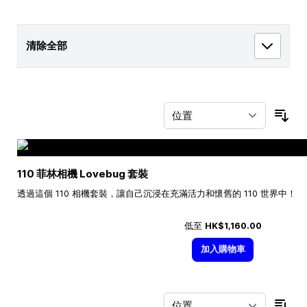
清除全部
按
110 菲林相機 Lovebug 套裝
透過這個 110 相機套裝，讓自己沉浸在充滿活力和懷舊的 110 世界中！
低至
HK$1,160.00
加入購物車