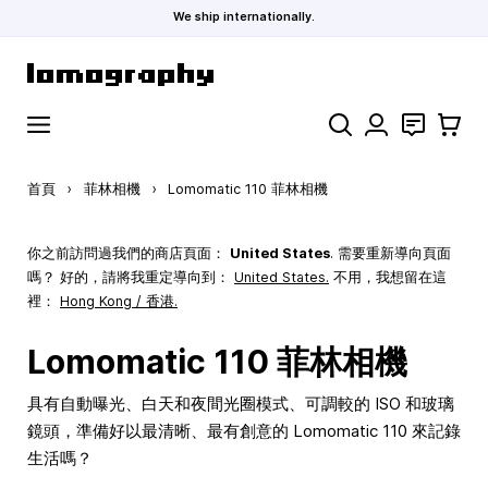
We ship internationally.
跳到內容
搜索
聯絡
購物車
首頁
›
菲林相機
›
Lomomatic 110 菲林相機
你之前訪問過我們的商店頁面：
United States
. 需要重新導向頁面
嗎？ 好的，請將我重定導向到：
United States
.
不用，我想留在這
裡：
Hong Kong / 香港.
Lomomatic 110 菲林相機
具有自動曝光、白天和夜間光圈模式、可調較的 ISO 和玻璃
鏡頭，準備好以最清晰、最有創意的 Lomomatic 110 來記錄
生活嗎？