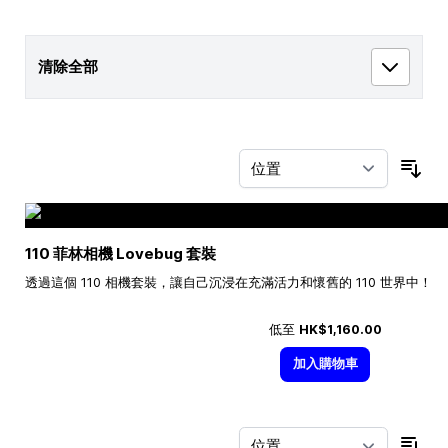
清除全部
按
110 菲林相機 Lovebug 套裝
透過這個 110 相機套裝，讓自己沉浸在充滿活力和懷舊的 110 世界中！
低至
HK$1,160.00
加入購物車