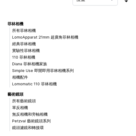
按
菲林相機
所有菲林相機
LomoApparat 21mm 超廣角菲林相機
經典菲林相機
實驗性菲林相機
110 菲林相機
Diana 菲林相機家族
Simple Use 即開即用菲林相機系列
相機配件
Lomomatic 110 菲林相機
藝術鏡頭
所有藝術鏡頭
單反相機
無反相機和旁軸相機
Petzval 藝術鏡頭系列
鏡頭濾鏡和轉接環