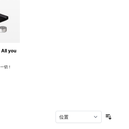
ll you
的一切！
按排序