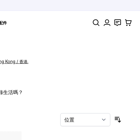
搜索
聯絡
購物車
配件
ng Kong / 香港.
記錄生活嗎？
按排序