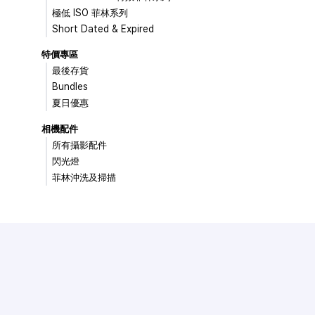
極低 ISO 菲林系列
Short Dated & Expired
特價專區
最後存貨
Bundles
夏日優惠
相機配件
所有攝影配件
閃光燈
菲林沖洗及掃描