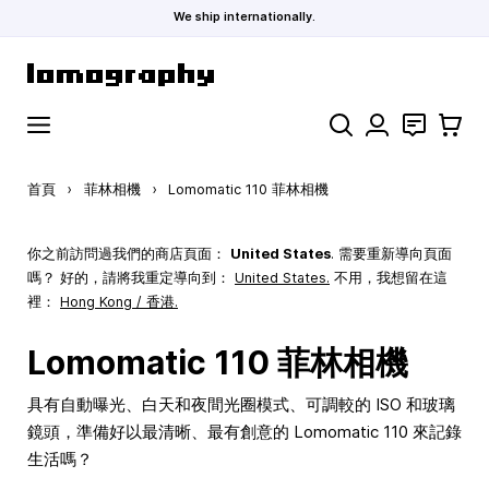
We ship internationally.
跳到內容
搜索
聯絡
購物車
首頁
›
菲林相機
›
Lomomatic 110 菲林相機
你之前訪問過我們的商店頁面：
United States
. 需要重新導向頁面
嗎？ 好的，請將我重定導向到：
United States
.
不用，我想留在這
裡：
Hong Kong / 香港.
Lomomatic 110 菲林相機
具有自動曝光、白天和夜間光圈模式、可調較的 ISO 和玻璃
鏡頭，準備好以最清晰、最有創意的 Lomomatic 110 來記錄
生活嗎？