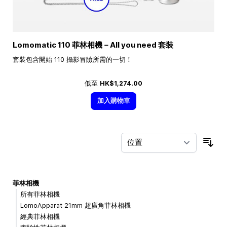
Lomomatic 110 菲林相機－All you need 套裝
套裝包含開始 110 攝影冒險所需的一切！
低至
HK$1,274.00
加入購物車
按
菲林相機
所有菲林相機
LomoApparat 21mm 超廣角菲林相機
經典菲林相機