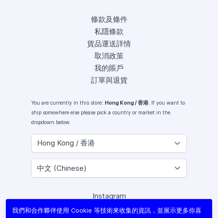
條款及條件
私隱條款
貨品運送詳情
取消政策
我的賬戶
訂單與退貨
You are currently in this store:
Hong Kong / 香港
. If you want to
ship somewhere else please pick a country or market in the
dropdown below.
Instagram
Facebook
我們和合作夥伴使用 Cookie 等技術來收集的資訊，並展示更多你喜