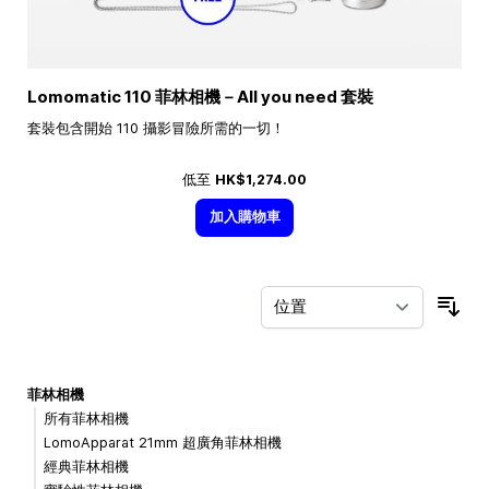
Lomomatic 110 菲林相機－All you need 套裝
套裝包含開始 110 攝影冒險所需的一切！
低至
HK$1,274.00
加入購物車
按
菲林相機
所有菲林相機
LomoApparat 21mm 超廣角菲林相機
經典菲林相機