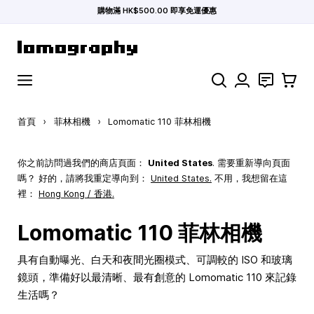
購物滿 HK$500.00 即享免運優惠
跳到內容
搜索
聯絡
購物車
首頁
›
菲林相機
›
Lomomatic 110 菲林相機
你之前訪問過我們的商店頁面：
United States
. 需要重新導向頁面
嗎？ 好的，請將我重定導向到：
United States
.
不用，我想留在這
裡：
Hong Kong / 香港.
Lomomatic 110 菲林相機
具有自動曝光、白天和夜間光圈模式、可調較的 ISO 和玻璃
鏡頭，準備好以最清晰、最有創意的 Lomomatic 110 來記錄
生活嗎？