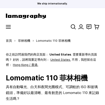
We ship internationally.
跳到內容
搜索
聯絡
購物車
首頁
›
菲林相機
›
Lomomatic 110 菲林相機
你之前訪問過我們的商店頁面：
United States
. 需要重新導向頁面
嗎？ 好的，請將我重定導向到：
United States
.
不用，我想留在這
裡：
Hong Kong / 香港.
Lomomatic 110 菲林相機
具有自動曝光、白天和夜間光圈模式、可調較的 ISO 和玻璃
鏡頭，準備好以最清晰、最有創意的 Lomomatic 110 來記錄
生活嗎？