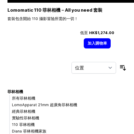
Lomomatic 110 菲林相機－All you need 套裝
套裝包含開始 110 攝影冒險所需的一切！
低至
HK$1,274.00
加入購物車
按
菲林相機
所有菲林相機
LomoApparat 21mm 超廣角菲林相機
經典菲林相機
實驗性菲林相機
110 菲林相機
Diana 菲林相機家族