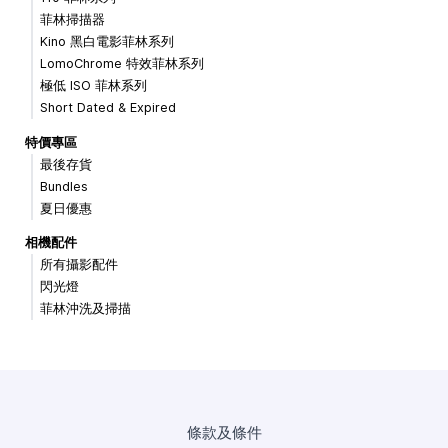
菲林掃描器
Kino 黑白電影菲林系列
LomoChrome 特效菲林系列
極低 ISO 菲林系列
Short Dated & Expired
特價專區
最後存貨
Bundles
夏日優惠
相機配件
所有攝影配件
閃光燈
菲林沖洗及掃描
條款及條件