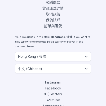
私隱條款
貨品運送詳情
取消政策
我的賬戶
訂單與退貨
You are currently in this store:
Hong Kong / 香港
. If you want to
ship somewhere else please pick a country or market in the
dropdown below.
Instagram
Facebook
X (Twitter)
Youtube
Lomography