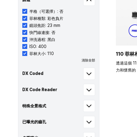
半格（可選擇）: 否
菲林種類: 彩色負片
鏡頭焦距: 23 mm
快門線連接: 否
沖洗過程: 黑白
ISO: 400
110 菲林
菲林大小: 110
清除全部
透過這個 1
力和懷舊的 
DX Coded
DX Code Reader
特殊全景格式
已曝光的齒孔