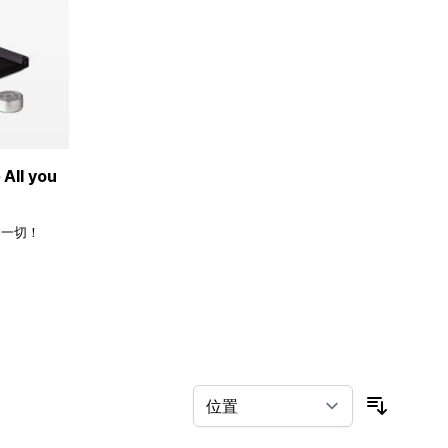
ll you
的一切！
按排序