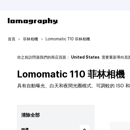
跳到內容
首頁
›
菲林相機
›
Lomomatic 110 菲林相機
你之前訪問過我們的商店頁面：
United States
. 需要重新導向
Lomomatic 110 菲林相機
具有自動曝光、白天和夜間光圈模式、可調較的 ISO 和玻
清除全部
篩選