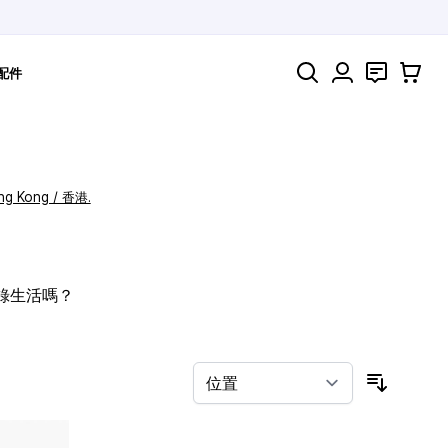
搜索
聯絡
購物車
配件
ng Kong / 香港.
記錄生活嗎？
按排序