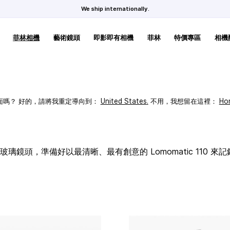
We ship internationally.
菲林相機
藝術鏡頭
即影即有相機
菲林
特價專區
相機
頁面嗎？ 好的，請將我重定導向到：
United States
.
不用，我想留在這裡：
Ho
璃鏡頭，準備好以最清晰、最有創意的 Lomomatic 110 來