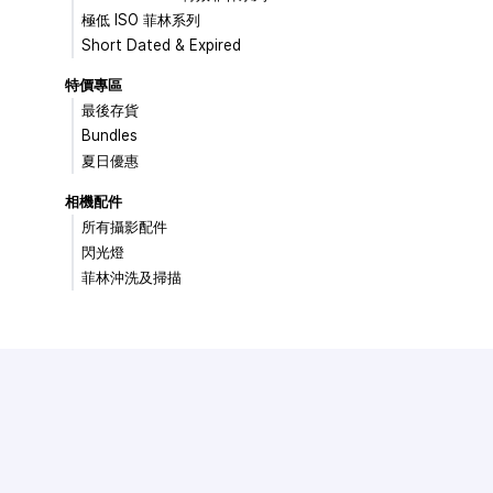
極低 ISO 菲林系列
Short Dated & Expired
特價專區
最後存貨
Bundles
夏日優惠
相機配件
所有攝影配件
閃光燈
菲林沖洗及掃描