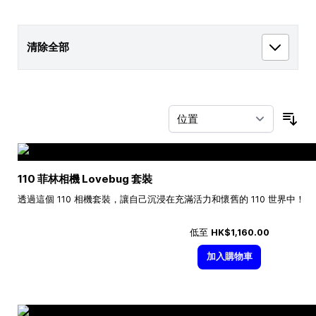
清除全部
按
110 菲林相機 Lovebug 套裝
透過這個 110 相機套裝，讓自己沉浸在充滿活力和懷舊的 110 世界中！
低至
HK$1,160.00
加入購物車