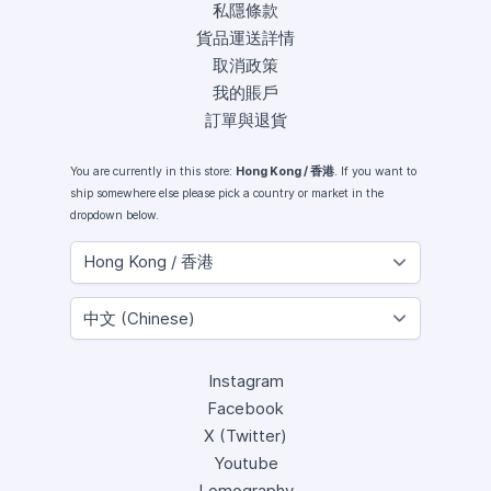
私隱條款
貨品運送詳情
取消政策
我的賬戶
訂單與退貨
You are currently in this store:
Hong Kong / 香港
. If you want to
ship somewhere else please pick a country or market in the
dropdown below.
Instagram
Facebook
X (Twitter)
Youtube
Lomography