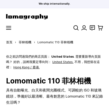
We ship internationally.
跳到內容
搜索
聯絡
購物車
首頁
›
菲林相機
›
Lomomatic 110 菲林相機
你之前訪問過我們的商店頁面：
United States
. 需要重新導向頁面
嗎？ 好的，請將我重定導向到：
United States
.
不用，我想留在這
裡：
Hong Kong / 香港.
Lomomatic 110 菲林相機
具有自動曝光、白天和夜間光圈模式、可調較的 ISO 和玻璃
鏡頭，準備好以最清晰、最有創意的 Lomomatic 110 來記錄
生活嗎？