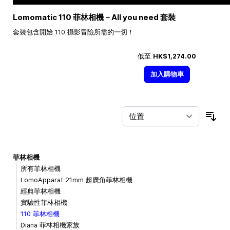
Lomomatic 110 菲林相機－All you need 套裝
套裝包含開始 110 攝影冒險所需的一切！
低至
HK$1,274.00
加入購物車
按
菲林相機
所有菲林相機
LomoApparat 21mm 超廣角菲林相機
經典菲林相機
實驗性菲林相機
110 菲林相機
Diana 菲林相機家族