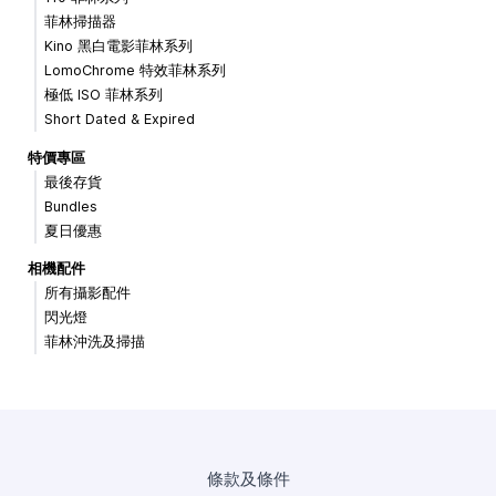
菲林掃描器
Kino 黑白電影菲林系列
LomoChrome 特效菲林系列
極低 ISO 菲林系列
Short Dated & Expired
特價專區
最後存貨
Bundles
夏日優惠
相機配件
所有攝影配件
閃光燈
菲林沖洗及掃描
條款及條件