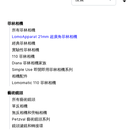
按
菲林相機
所有菲林相機
LomoApparat 21mm 超廣角菲林相機
經典菲林相機
實驗性菲林相機
110 菲林相機
Diana 菲林相機家族
Simple Use 即開即用菲林相機系列
相機配件
Lomomatic 110 菲林相機
藝術鏡頭
所有藝術鏡頭
單反相機
無反相機和旁軸相機
Petzval 藝術鏡頭系列
鏡頭濾鏡和轉接環