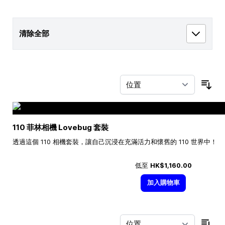
清除全部
按
110 菲林相機 Lovebug 套裝
透過這個 110 相機套裝，讓自己沉浸在充滿活力和懷舊的 110 世界中！
低至
HK$1,160.00
加入購物車