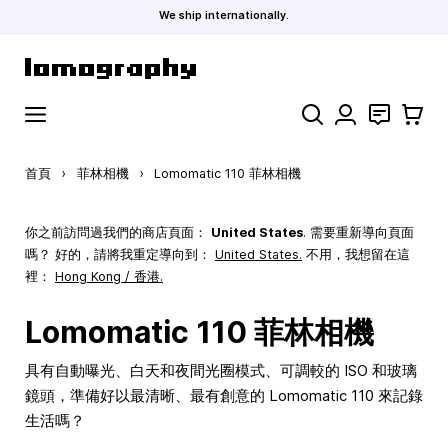
We ship internationally.
跳到內容
搜索
聯絡
購物車
首頁
›
菲林相機
›
Lomomatic 110 菲林相機
你之前訪問過我們的商店頁面：
United States
. 需要重新導向頁面
嗎？ 好的，請將我重定導向到：
United States
.
不用，我想留在這
裡：
Hong Kong / 香港.
Lomomatic 110 菲林相機
具有自動曝光、白天和夜間光圈模式、可調較的 ISO 和玻璃
鏡頭，準備好以最清晰、最有創意的 Lomomatic 110 來記錄
生活嗎？