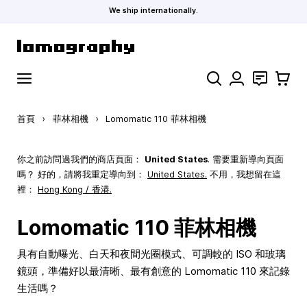
We ship internationally.
跳到內容
搜索
聯絡
購物車
首頁
›
菲林相機
›
Lomomatic 110 菲林相機
你之前訪問過我們的商店頁面：
United States
. 需要重新導向頁面
嗎？ 好的，請將我重定導向到：
United States
.
不用，我想留在這
裡：
Hong Kong / 香港.
Lomomatic 110 菲林相機
具有自動曝光、白天和夜間光圈模式、可調較的 ISO 和玻璃
鏡頭，準備好以最清晰、最有創意的 Lomomatic 110 來記錄
生活嗎？