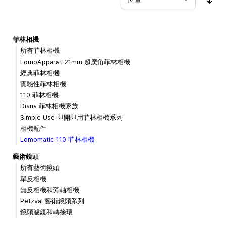
按
菲林相機
所有菲林相機
LomoApparat 21mm 超廣角菲林相機
經典菲林相機
實驗性菲林相機
110 菲林相機
Diana 菲林相機家族
Simple Use 即開即用菲林相機系列
相機配件
Lomomatic 110 菲林相機
藝術鏡頭
所有藝術鏡頭
單反相機
無反相機和旁軸相機
Petzval 藝術鏡頭系列
鏡頭濾鏡和轉接環