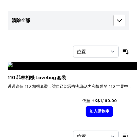
清除全部
按
110 菲林相機 Lovebug 套裝
透過這個 110 相機套裝，讓自己沉浸在充滿活力和懷舊的 110 世界中！
低至
HK$1,160.00
加入購物車