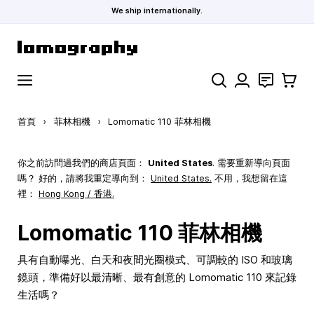
We ship internationally.
跳到內容
搜索
聯絡
購物車
首頁
›
菲林相機
›
Lomomatic 110 菲林相機
你之前訪問過我們的商店頁面：
United States
. 需要重新導向頁面
嗎？ 好的，請將我重定導向到：
United States
.
不用，我想留在這
裡：
Hong Kong / 香港.
Lomomatic 110 菲林相機
具有自動曝光、白天和夜間光圈模式、可調較的 ISO 和玻璃
鏡頭，準備好以最清晰、最有創意的 Lomomatic 110 來記錄
生活嗎？