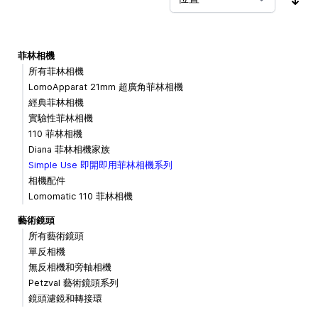
按
菲林相機
所有菲林相機
LomoApparat 21mm 超廣角菲林相機
經典菲林相機
實驗性菲林相機
110 菲林相機
Diana 菲林相機家族
Simple Use 即開即用菲林相機系列
相機配件
Lomomatic 110 菲林相機
藝術鏡頭
所有藝術鏡頭
單反相機
無反相機和旁軸相機
Petzval 藝術鏡頭系列
鏡頭濾鏡和轉接環