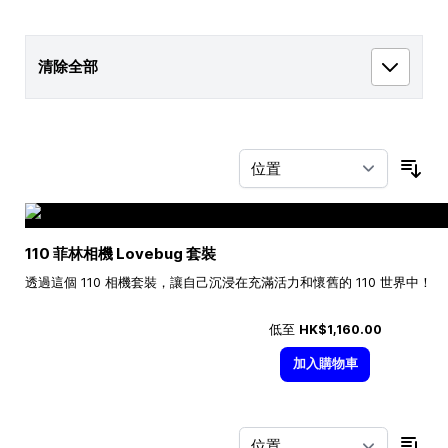
清除全部
按
110 菲林相機 Lovebug 套裝
透過這個 110 相機套裝，讓自己沉浸在充滿活力和懷舊的 110 世界中！
低至
HK$1,160.00
加入購物車